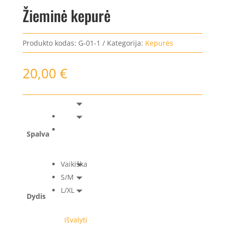
Žieminė kepurė
Produkto kodas:
G-01-1
Kategorija:
Kepurės
20,00
€
Spalva
Vaikiška
S/M
L/XL
Dydis
Išvalyti