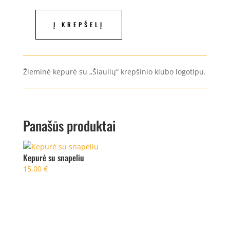
Į KREPŠELĮ
produkto
kiekis:
Žieminė
kepurė
Žieminė kepurė su „Šiaulių“ krepšinio klubo logotipu.
Panašūs produktai
Kepurė su snapeliu
15,00
€