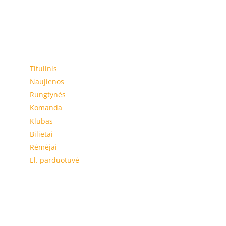
Meniu
Titulinis
Naujienos
Rungtynės
Komanda
Klubas
Bilietai
Rėmėjai
El. parduotuvė
El. parduotuvė