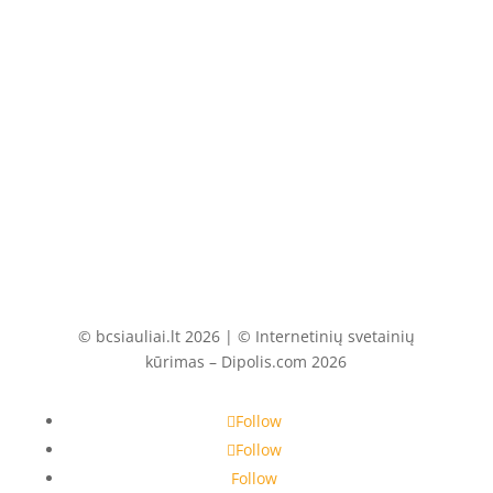
Atsiskaitomoji sąskaita
LT097180000001700533
AB Šiaulių bankas
© bcsiauliai.lt 2026 | © Internetinių svetainių
kūrimas – Dipolis.com 2026
Follow
Follow
Follow