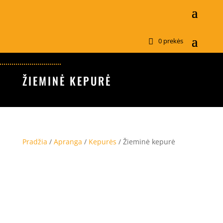
0 prekės
ŽIEMINĖ KEPURĖ
Pradžia
/
Apranga
/
Kepurės
/ Žieminė kepurė