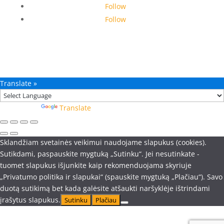
Follow
Follow
Translate »
Powered by
Translate
Sklandžiam svetainės veikimui naudojame slapukus (cookies).
Sutikdami, paspauskite mygtuką „Sutinku“. Jei nesutinkate -
tuomet slapukus išjunkite kaip rekomenduojama skyriuje
„Privatumo politika ir slapukai“ (spauskite mygtuką „Plačiau“). Savo
duotą sutikimą bet kada galėsite atšaukti naršyklėje ištrindami
įrašytus slapukus.
Sutinku
Plačiau