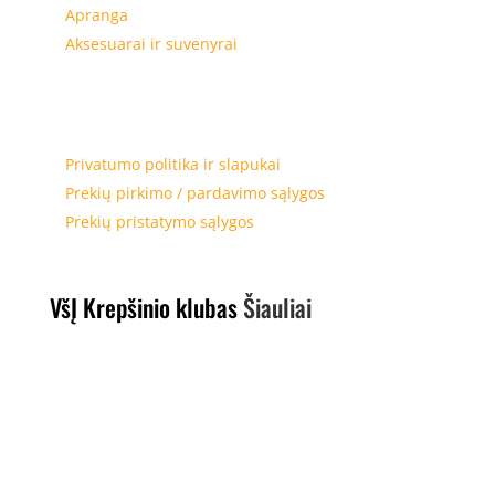
Apranga
Aksesuarai ir suvenyrai
Privatumas, prekių įsigijimas, pristatymas
Privatumo politika ir slapukai
Prekių pirkimo / pardavimo sąlygos
Prekių pristatymo sąlygos
VšĮ Krepšinio klubas
Šiauliai
Adresas