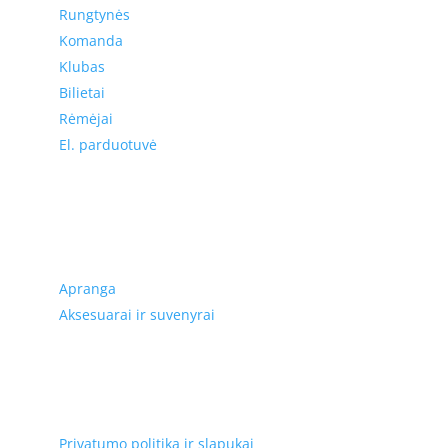
Rungtynės
Komanda
Klubas
Bilietai
Rėmėjai
El. parduotuvė
El. parduotuvė
Apranga
Aksesuarai ir suvenyrai
Privatumas, prekių įsigijimas,
pristatymas
Privatumo politika ir slapukai