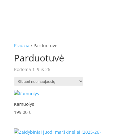
Pradžia
/ Parduotuvė
Parduotuvė
Rodoma 1–9 iš 26
Rūšiuojama
pagal
naujausią
Kamuolys
199,00
€