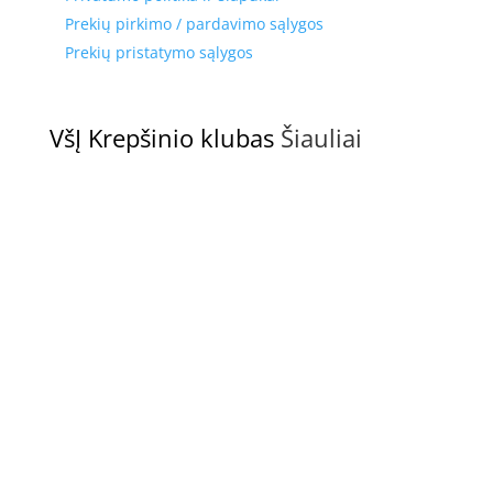
Prekių pirkimo / pardavimo sąlygos
Prekių pristatymo sąlygos
VšĮ Krepšinio klubas
Šiauliai
Adresas
Vilniaus g. 44, LT-76251, Šiauliai