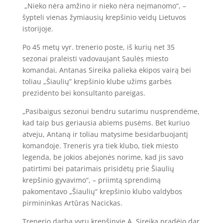
„
Nieko n
ėra amžino ir nieko nėra neįmanomo“, –
šypteli vienas žymiausių krepšinio veidų Lietuvos
istorijoje.
Po 45 met
ų
vyr. trenerio poste, iš kurių net 35
sezonai praleisti vadovaujant Saulės miesto
komandai, Antanas Sireika palieka ekipos vairą bei
toliau
„
Šiaulių” krepšinio klube užims garbės
prezidento bei konsultanto pareigas.
„Pasibaigus sezonui bendru sutarimu nusprendėme,
kad taip bus geriausia abiems pusėms. Bet kuriuo
atveju, Antaną ir toliau matysime besidarbuojantį
komandoje. Treneris yra tiek klubo, tiek miesto
legenda, be jokios abejonės norime, kad jis savo
patirtimi bei patarimais prisidėtų prie Šiaulių
krepšinio gyvavimo“, – priimtą sprendimą
pakomentavo „Šiaulių“ krepšinio klubo valdybos
pirmininkas Artūras Nacickas.
Trenerio darbą vyrų krepšinyje A. Sireika pradėjo dar