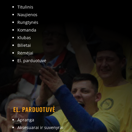
Titulinis
Naujienos
Rungtynės
Komanda
Klubas
Bilietai
Rėmėjai
El. parduotuvė
EL. PARDUOTUVĖ
Apranga
Aksesuarai ir suvenyrai