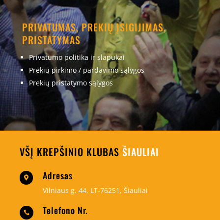
PRIVATUMAS, PREKIŲ ĮSIGIJIMAS,
PRISTATYMAS
Privatumo politika ir slapukai
Prekių pirkimo / pardavimo sąlygos
Prekių pristatymo sąlygos
VŠĮ KREPŠINIO KLUBAS
ŠIAULIAI
Adresas

Vilniaus g. 44, LT-76251, Šiauliai
Telefono Nr.
