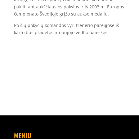
pakilti ant aukščiausios pakylos ir iš 2003 m. Europos
čempionato Švedijoje grįžo su aukso medaliu.
Po šių pokyčių komandos vyr. trenerio pareigose iš
karto bus pradėtos ir naujojo vedlio paieškos.
MENIU