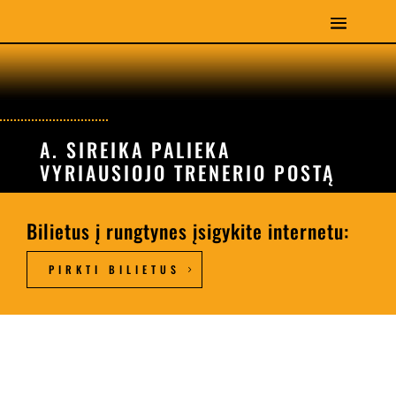
A. SIREIKA PALIEKA
VYRIAUSIOJO TRENERIO POSTĄ
Bilietus į rungtynes įsigykite internetu:
PIRKTI BILIETUS