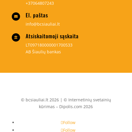
+37064807243
El. paštas

info@bcsiauliai.lt
Atsiskaitomoji sąskaita

LT097180000001700533
AB Šiaulių bankas
© bcsiauliai.lt 2026 | © Internetinių svetainių
kūrimas – Dipolis.com 2026
Follow
Follow