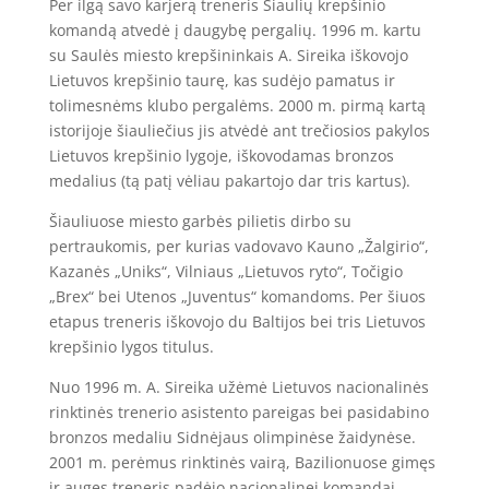
Per ilgą savo karjerą treneris Šiaulių krepšinio
komandą atvedė į daugybę pergalių. 1996 m. kartu
su Saulės miesto krepšininkais A. Sireika iškovojo
Lietuvos krepšinio taurę, kas sudėjo pamatus ir
tolimesnėms klubo pergalėms. 2000 m. pirmą kartą
istorijoje šiauliečius jis atvėdė ant trečiosios pakylos
Lietuvos krepšinio lygoje, iškovodamas bronzos
medalius (tą patį vėliau pakartojo dar tris kartus).
Šiauliuose miesto garbės pilietis dirbo su
pertraukomis, per kurias vadovavo Kauno „Žalgirio“,
Kazanės „Uniks“, Vilniaus „Lietuvos ryto“, Točigio
„Brex“ bei Utenos „Juventus“ komandoms. Per šiuos
etapus treneris iškovojo du Baltijos bei tris Lietuvos
krepšinio lygos titulus.
Nuo 1996 m. A. Sireika užėmė Lietuvos nacionalinės
rinktinės trenerio asistento pareigas bei pasidabino
bronzos medaliu Sidnėjaus olimpinėse žaidynėse.
2001 m. perėmus rinktinės vairą, Bazilionuose gimęs
ir augęs treneris padėjo nacionalinei komandai