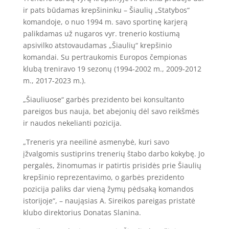
ir pats būdamas krepšininku – Šiaulių „Statybos“
komandoje, o nuo 1994 m. savo sportinę karjerą
palikdamas už nugaros vyr. trenerio kostiumą
apsivilko atstovaudamas „Šiaulių“ krepšinio
komandai. Su pertraukomis Europos čempionas
klubą treniravo 19 sezonų (1994-2002 m., 2009-2012
m., 2017-2023 m.).
„Šiauliuose“ garbės prezidento bei konsultanto
pareigos bus nauja, bet abejonių dėl savo reikšmės
ir naudos nekelianti pozicija.
„Treneris yra neeilinė asmenybė, kuri savo
įžvalgomis sustiprins trenerių štabo darbo kokybę. Jo
pergalės, žinomumas ir patirtis prisidės prie Šiaulių
krepšinio reprezentavimo, o garbės prezidento
pozicija paliks dar vieną žymų pėdsaką komandos
istorijoje“, – naująsias A. Sireikos pareigas pristatė
klubo direktorius Donatas Slanina.