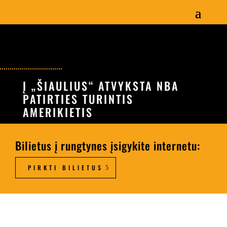
Į „ŠIAULIUS“ ATVYKSTA NBA
PATIRTIES TURINTIS
AMERIKIETIS
Bilietus į rungtynes įsigykite internetu:
PIRKTI BILIETUS