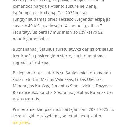
komandos narys už Atlanto sukūrė ne vieną
įspūdingą pasirodymą. Dar 2022 metais
rungtyniaudamas prieš Teksaso „Legends“ ekipą jis
suvertė 40 taškų, atkovojo 14 kamuolių, atliko 7
rezultatyvius perdavimus ir iš viso užviksavo 52
naudingumo balus.
Buchananas į Šiaulius turėtų atvykti dar iki oficialaus
treniruočių pasirengimo starto, kuris numatomas
rugpjūčio 19 dieną.
Be legionieriaus sutartis su Saulės miesto komanda
šiuo metu turi Marius Valinskas, Lukas Uleckas,
Mindaugas Kupšas, Eimantas Stankevičius, Dovydas
Romančenko, Karolis Giedraitis, Jokūbas Rubinas bei
Rokas Norutis.
Primename, kad pasiruošti artėjančiam 2024-2025 m.
sezonui galite įsigydami „Geltonai Juodų klubo“
narystes
.