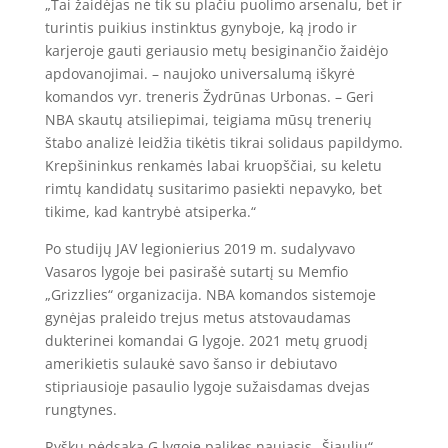
„Tai žaidėjas ne tik su plačiu puolimo arsenalu, bet ir
turintis puikius instinktus gynyboje, ką įrodo ir
karjeroje gauti geriausio metų besiginančio žaidėjo
apdovanojimai. – naujoko universalumą iškyrė
komandos vyr. treneris Žydrūnas Urbonas. – Geri
NBA skautų atsiliepimai, teigiama mūsų trenerių
štabo analizė leidžia tikėtis tikrai solidaus papildymo.
Krepšininkus renkamės labai kruopščiai, su keletu
rimtų kandidatų susitarimo pasiekti nepavyko, bet
tikime, kad kantrybė atsiperka.“
Po studijų JAV legionierius 2019 m. sudalyvavo
Vasaros lygoje bei pasirašė sutartį su Memfio
„Grizzlies“ organizacija. NBA komandos sistemoje
gynėjas praleido trejus metus atstovaudamas
dukterinei komandai G lygoje. 2021 metų gruodį
amerikietis sulaukė savo šanso ir debiutavo
stipriausioje pasaulio lygoje sužaisdamas dvejas
rungtynes.
Ryškų pėdsaką G lygoje palikęs naujasis „Šiaulių“