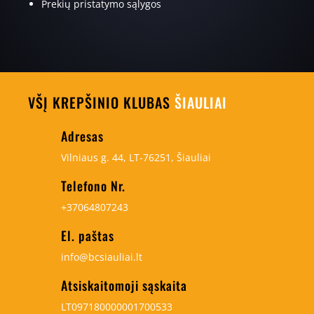
Prekių pristatymo sąlygos
VŠĮ KREPŠINIO KLUBAS
ŠIAULIAI
Adresas
Vilniaus g. 44, LT-76251, Šiauliai
Telefono Nr.
+37064807243
El. paštas
info@bcsiauliai.lt
Atsiskaitomoji sąskaita
LT097180000001700533