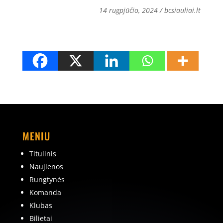
14 rugpjūčio, 2024 / bcsiauliai.lt
MENIU
Titulinis
Naujienos
Rungtynės
Komanda
Klubas
Bilietai