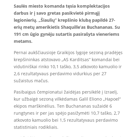
Saulės miesto komanda tęsia komplektacijos
darbus ir į savo gretas pasikvietė pirmąjį
legionierių. „Šiaulių“ krepšinio klubą papildė 27-
erių metų amerikietis Shaquille’as Buchananas. Su
191 cm ūgio gynėju sutartis pasirašyta vieneriems
metams.
Pernai aukščiausioje Graikijos lygoje sezoną pradėjęs
krepšininkas atstovavo „AS Karditsas“ komandai bei
vidutiniškai rinko 10,1 taško, 3,5 atkovoto kamuolio ir
2,6 rezultatyvaus perdavimo vidurkius per 27
sužaistus mačus.
Pasibaigus čempionatui žaidėjas persikėlė į Izraelį,
kur užbaigė sezoną vilkėdamas Galil Eliono „Hapoel“
ekipos marškinėlius. Ten Buchananas sužaidė 6
rungtynes ir per jas spėjo pasižymėti 10,7 taško, 2,7
atkovoto kamuolio bei 1,5 rezultatyvaus perdavimo
statistiniais rodikliais.