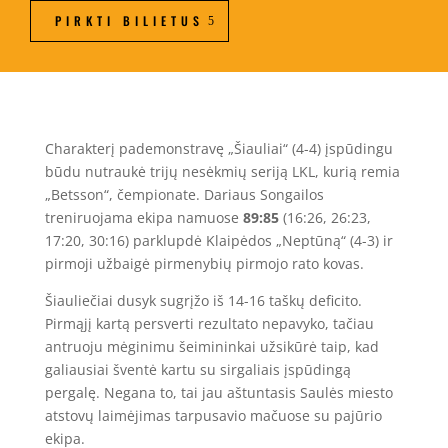
PIRKTI BILIETUS
Charakterį pademonstravę „Šiauliai“ (4-4) įspūdingu
būdu nutraukė trijų nesėkmių seriją LKL, kurią remia
„Betsson“, čempionate. Dariaus Songailos
treniruojama ekipa namuose
89:85
(16:26, 26:23,
17:20, 30:16) parklupdė Klaipėdos „Neptūną“ (4-3) ir
pirmoji užbaigė pirmenybių pirmojo rato kovas.
Šiauliečiai dusyk sugrįžo iš 14-16 taškų deficito.
Pirmąjį kartą persverti rezultato nepavyko, tačiau
antruoju mėginimu šeimininkai užsikūrė taip, kad
galiausiai šventė kartu su sirgaliais įspūdingą
pergalę. Negana to, tai jau aštuntasis Saulės miesto
atstovų laimėjimas tarpusavio mačuose su pajūrio
ekipa.