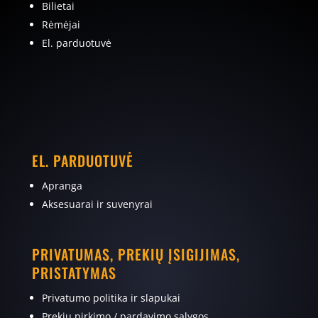
Bilietai
Rėmėjai
El. parduotuvė
EL. PARDUOTUVĖ
Apranga
Aksesuarai ir suvenyrai
PRIVATUMAS, PREKIŲ ĮSIGIJIMAS,
PRISTATYMAS
Privatumo politika ir slapukai
Prekių pirkimo / pardavimo sąlygos