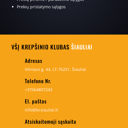
Prekių pristatymo sąlygos
VŠĮ KREPŠINIO KLUBAS
ŠIAULIAI
Adresas
Vilniaus g. 44, LT-76251, Šiauliai
Telefono Nr.
+37064807243
El. paštas
info@bcsiauliai.lt
Atsiskaitomoji sąskaita