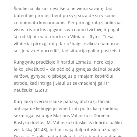
Šiauliečiai iki šiol nesiilsėjo nė vieną savaitę, tad
būtent jie pirmieji bent po sykį sužaidė su visomis
čempionato komandomis. Per pirmąjį ratą šiauliečiai
visus tris kartus apgynė savo namų tvirtovę ir pagal
šį rodiklį pirmauja kartu su Vilniaus „Rytu“. Tiesa,
vilniečiai pirmąjį ratą dar užbaigs dvikova namuose
su „Jonava Hipocredit“, tad situacija gali ir pasikeisti.
Rungtynių pradžioje Rihardui Lomažui nereikėjo
laiko įsivažiuoti – klaipėdiečių gynėjas dažnai baudė
varžovų gynybą, o įsibėgėjus pirmajam ketvirčiui
atrodė, kad intriga į Šiaulius sekmadienį gali ir
neužsukti (26:10).
Kurį laiką svečiai išlaikė panašų atotrūkį, tačiau
antrajame kėlinyje jis ėmė tirpti po to, kai į žaidimą
sėkmingai įsijungė Mariaus Valinsko ir Danielio
Baslyko duetas. M. Valinsko tritaškis iš deficito paliko
vos tašką (42:43), bet pirmąją dalį tritaškiu užbaigė
Donatas Tarolis, o dar tiek pat taškų baudų metimais