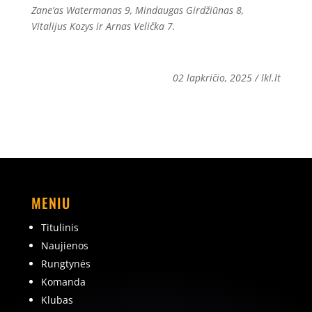
Zane’as Watermanas 9, Mindaugas Girdžiūnas 8,
Vitalijus Kozys ir Arnas Velička 7.
02 lapkričio, 2025 / lkl.lt
MENIU
Titulinis
Naujienos
Rungtynės
Komanda
Klubas