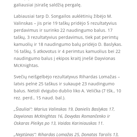
galiausiai įsirašę saldžią pergalę.
Labiausiai tarp D. Songailos auklėtinių žibėjo M.
Valinskas – jis prie 19 taškų pridėjo 5 rezultatyvius
perdavimus ir surinko 22 naudingumo balus. 17
taškų, 3 rezultatyvius perdavimus, tiek pat perimtų
kamuolių ir 18 naudingumo balų pridėjo D. Baslykas.
16 taškų, 5 atkovotus ir 4 perimtus kamuolius bei 22
naudingumo balus į ekipos kraitį įnešė Dayvionas
McKnightas.
Svečių neišgelbėjo rezultatyvus Rihardas Lomažas –
latvis pelnė 25 taškus ir sukaupė 23 naudingumo
balus. Netoli dvigubo dublio liko A. Velička (7 tšk., 10
rez. perd., 15 naud. bal.).
„Šiauliai“: Marius Valinskas 19, Danielis Baslykas 17,
Dayvionas McKnightas 16, Dovydas Romančenko ir
Oskaras Pleikys po 13, Vaidas Kariniauskas 11.
„Neptūnas“: Rihardas Lomažas 25, Donatas Tarolis 13,