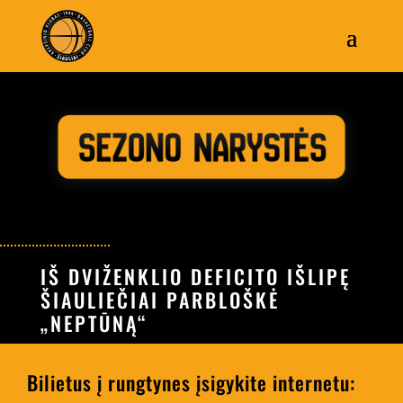
IŠ DVIŽENKLIO DEFICITO IŠLIPĘ
ŠIAULIEČIAI PARBLOŠKĖ
„NEPTŪNĄ“
Bilietus į rungtynes įsigykite internetu: