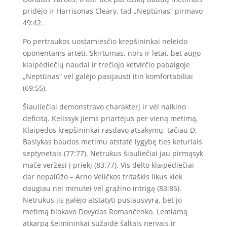
pridėjo ir Harrisonas Cleary, tad „Neptūnas“ pirmavo
49:42.
Po pertraukos uostamiesčio krepšininkai neleido
oponentams artėti. Skirtumas, nors ir lėtai, bet augo
klaipėdiečių naudai ir trečiojo ketvirčio pabaigoje
„Neptūnas“ vėl galėjo pasijausti itin komfortabiliai
(69:55).
Šiauliečiai demonstravo charakterį ir vėl naikino
deficitą. Kelissyk jiems priartėjus per vieną metimą,
Klaipėdos krepšininkai rasdavo atsakymų, tačiau D.
Baslykas baudos metimu atstatė lygybę ties keturiais
septynetais (77:77). Netrukus šiauliečiai jau pirmąsyk
mače veržėsi į priekį (83:77). Vis dėlto klaipėdiečiai
dar nepalūžo – Arno Veličkos tritaškis likus kiek
daugiau nei minutei vėl grąžino intrigą (83:85).
Netrukus jis galėjo atstatyti pusiausvyrą, bet jo
metimą blokavo Dovydas Romančenko. Lemiamą
atkarpą šeimininkai sužaidė šaltais nervais ir