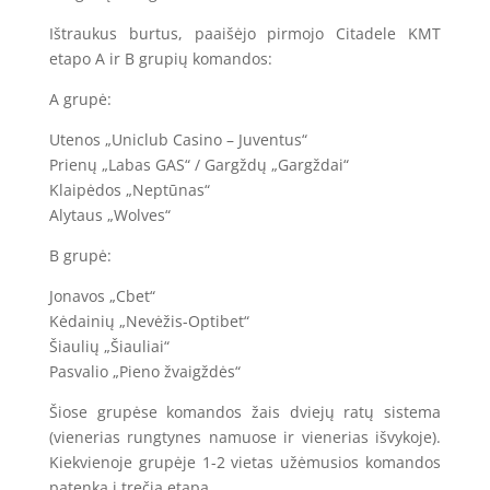
Ištraukus burtus, paaišėjo pirmojo Citadele KMT
etapo A ir B grupių komandos:
A grupė:
Utenos „Uniclub Casino – Juventus“
Prienų „Labas GAS“ / Gargždų „Gargždai“
Klaipėdos „Neptūnas“
Alytaus „Wolves“
B grupė:
Jonavos „Cbet“
Kėdainių „Nevėžis-Optibet“
Šiaulių „Šiauliai“
Pasvalio „Pieno žvaigždės“
Šiose grupėse komandos žais dviejų ratų sistema
(vienerias rungtynes namuose ir vienerias išvykoje).
Kiekvienoje grupėje 1-2 vietas užėmusios komandos
patenka į trečią etapą.