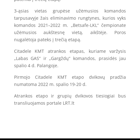
3-ąsias vietas grupėse užėmusios komandos
tarpusavyje žais eliminavimo rungtynes, kurios vyks
komandos 2021–2022 m. „Betsafe-LKL“ čempionate
užėmusios aukštesnę vietą, aikštėje. Poros
nugalėtoja pateks į trečią etapą.
Citadele KMT atrankos etapas, kuriame varžysis
„Labas GAS“ ir „Gargždų“ komandos, prasidės jau
spalio 4 d. Palangoje.
Pirmojo Citadele KMT etapo dvikovų pradžia
numatoma 2022 m. spalio 19-20 d.
Atrankos etapo ir grupių dvikovos tiesiogiai bus
transliuojamos portale LRT.lt