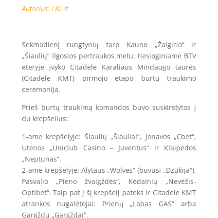
Autorius: LKL.lt
Sekmadienį rungtynių tarp Kauno „Žalgirio“ ir
„Šiaulių“ ilgosios pertraukos metu, tiesioginiame BTV
eteryje įvyko Citadele Karaliaus Mindaugo taurės
(Citadele KMT) pirmojo etapo burtų traukimo
ceremonija.
Prieš burtų traukimą komandos buvo suskirstytos į
du krepšelius:
1-ame krepšelyje: Šiaulių „Šiauliai“, Jonavos „Cbet“,
Utenos „Uniclub Casino – Juventus“ ir Klaipėdos
„Neptūnas“.
2-ame krepšelyje: Alytaus „Wolves“ (buvusi „Dzūkija“),
Pasvalio „Pieno žvaigždės“, Kėdainių „Nevėžis-
Optibet“. Taip pat į šį krepšelį pateks ir Citadele KMT
atrankos nugalėtojai: Prienų „Labas GAS“ arba
Gargždų „Gargždai“.