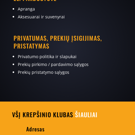
Apranga
Aksesuarai ir suvenyrai
PRIVATUMAS, PREKIŲ ĮSIGIJIMAS,
PRISTATYMAS
Privatumo politika ir slapukai
Prekių pirkimo / pardavimo sąlygos
Prekių pristatymo sąlygos
VŠĮ KREPŠINIO KLUBAS
ŠIAULIAI
Adresas