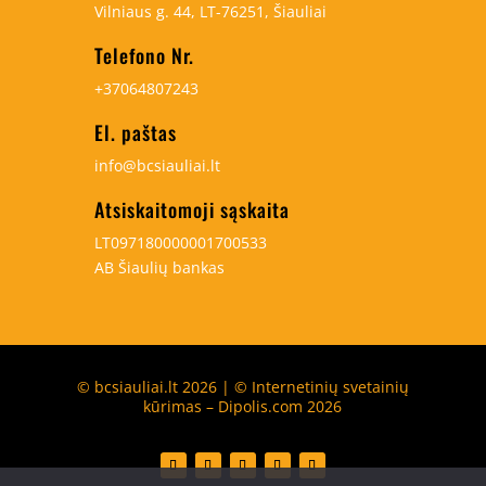
Vilniaus g. 44, LT-76251, Šiauliai
Telefono Nr.
+37064807243
El. paštas
info@bcsiauliai.lt
Atsiskaitomoji sąskaita
LT097180000001700533
AB Šiaulių bankas
© bcsiauliai.lt 2026 | © Internetinių svetainių
kūrimas – Dipolis.com 2026