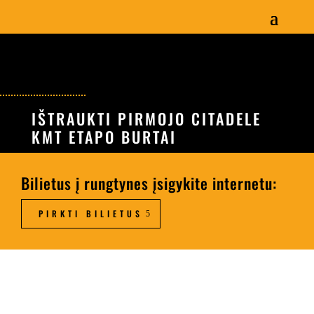
IŠTRAUKTI PIRMOJO CITADELE
KMT ETAPO BURTAI
Bilietus į rungtynes įsigykite internetu:
PIRKTI BILIETUS