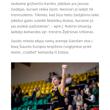
laukiame grįžtančio Karolio. Jokūbas yra jaunas
žaidėjas, kuriam reikia žaisti. Nesinori jo laikyti tik
treniruotėms. Tikimės, kad šiuo metu žaidybinio laiko
Jokūbui galės suteikti Mažeikių klubas, kuriame jis
jau puikiai pažįstamas“, – apie J. Rubino situaciją
kalbėjo komandos vyr. treneris Žydrūnas Urbonas.
Saulės miesto ekipa namų arenoje šiandien stos į
kovą Šiaurės Europos krepšinio rungtynėse prieš
Keilos „Coolbet“ komandą iš Estijos.