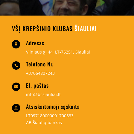
VŠĮ KREPŠINIO KLUBAS
ŠIAULIAI
Adresas

Vilniaus g. 44, LT-76251, Šiauliai
Telefono Nr.

+37064807243
El. paštas

info@bcsiauliai.lt
Atsiskaitomoji sąskaita

LT097180000001700533
AB Šiaulių bankas