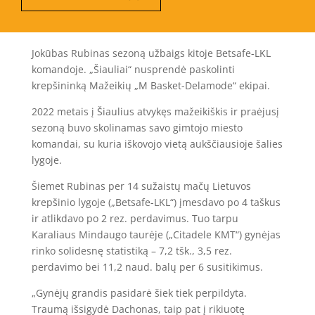
Jokūbas Rubinas sezoną užbaigs kitoje Betsafe-LKL
komandoje. „Šiauliai“ nusprendė paskolinti
krepšininką Mažeikių „M Basket-Delamode“ ekipai.
2022 metais į Šiaulius atvykęs mažeikiškis ir praėjusį
sezoną buvo skolinamas savo gimtojo miesto
komandai, su kuria iškovojo vietą aukščiausioje šalies
lygoje.
Šiemet Rubinas per 14 sužaistų mačų Lietuvos
krepšinio lygoje („Betsafe-LKL“) įmesdavo po 4 taškus
ir atlikdavo po 2 rez. perdavimus. Tuo tarpu
Karaliaus Mindaugo taurėje („Citadele KMT“) gynėjas
rinko solidesnę statistiką – 7,2 tšk., 3,5 rez.
perdavimo bei 11,2 naud. balų per 6 susitikimus.
„Gynėjų grandis pasidarė šiek tiek perpildyta.
Traumą išsigydė Dachonas, taip pat į rikiuotę