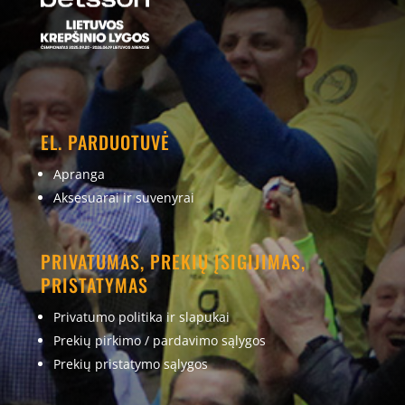
EL. PARDUOTUVĖ
Apranga
Aksesuarai ir suvenyrai
PRIVATUMAS, PREKIŲ ĮSIGIJIMAS,
PRISTATYMAS
Privatumo politika ir slapukai
Prekių pirkimo / pardavimo sąlygos
Prekių pristatymo sąlygos