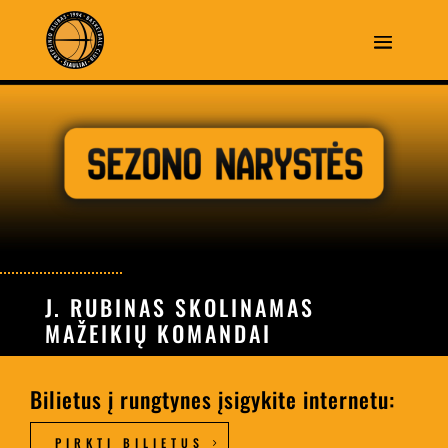
J. RUBINAS SKOLINAMAS
MAŽEIKIŲ KOMANDAI
Bilietus į rungtynes įsigykite internetu:
PIRKTI BILIETUS