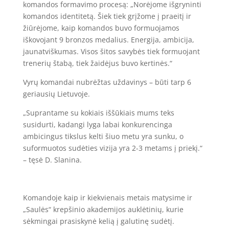
komandos formavimo procesą: „Norėjome išgryninti
komandos identitetą. Šiek tiek grįžome į praeitį ir
žiūrėjome, kaip komandos buvo formuojamos
iškovojant 9 bronzos medalius. Energija, ambicija,
jaunatviškumas. Visos šitos savybės tiek formuojant
trenerių štabą, tiek žaidėjus buvo kertinės.“
Vyrų komandai nubrėžtas uždavinys – būti tarp 6
geriausių Lietuvoje.
„Suprantame su kokiais iššūkiais mums teks
susidurti, kadangi lyga labai konkurencinga
ambicingus tikslus kelti šiuo metu yra sunku, o
suformuotos sudėties vizija yra 2-3 metams į priekį.“
– tęsė D. Slanina.
Komandoje kaip ir kiekvienais metais matysime ir
„Saulės“ krepšinio akademijos auklėtinių, kurie
sėkmingai prasiskynė kelią į galutinę sudėtį.