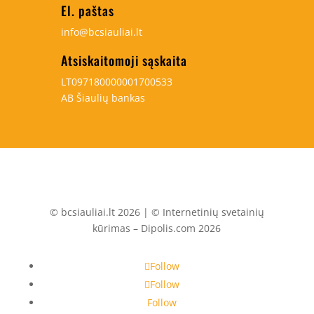
El. paštas
info@bcsiauliai.lt
Atsiskaitomoji sąskaita
LT097180000001700533
AB Šiaulių bankas
© bcsiauliai.lt 2026 | © Internetinių svetainių
kūrimas – Dipolis.com 2026
Follow
Follow
Follow