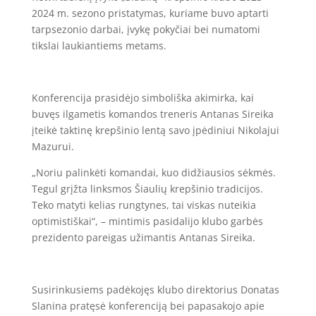
2024 m. sezono pristatymas, kuriame buvo aptarti
tarpsezonio darbai, įvykę pokyčiai bei numatomi
tikslai laukiantiems metams.
Konferencija prasidėjo simboliška akimirka, kai
buvęs ilgametis komandos treneris Antanas Sireika
įteikė taktinę krepšinio lentą savo įpėdiniui Nikolajui
Mazurui.
„Noriu palinkėti komandai, kuo didžiausios sėkmės.
Tegul grįžta linksmos Šiaulių krepšinio tradicijos.
Teko matyti kelias rungtynes, tai viskas nuteikia
optimistiškai“, – mintimis pasidalijo klubo garbės
prezidento pareigas užimantis Antanas Sireika.
Susirinkusiems padėkojęs klubo direktorius Donatas
Slanina pratęsė konferenciją bei papasakojo apie