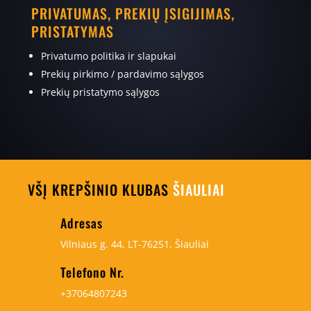
PRIVATUMAS, PREKIŲ ĮSIGIJIMAS,
PRISTATYMAS
Privatumo politika ir slapukai
Prekių pirkimo / pardavimo sąlygos
Prekių pristatymo sąlygos
VŠĮ KREPŠINIO KLUBAS
ŠIAULIAI
Adresas
Vilniaus g. 44, LT-76251, Šiauliai
Telefono Nr.
+37064807243