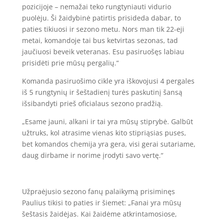
pozicijoje – nemažai teko rungtyniauti vidurio
puolėju. Ši žaidybinė patirtis prisideda dabar, to
paties tikiuosi ir sezono metu. Nors man tik 22-eji
metai, komandoje tai bus ketvirtas sezonas, tad
jaučiuosi beveik veteranas. Esu pasiruošęs labiau
prisidėti prie mūsų pergalių.“
Komanda pasiruošimo cikle yra iškovojusi 4 pergales
iš 5 rungtynių ir šeštadienį turės paskutinį šansą
išsibandyti prieš oficialaus sezono pradžią.
„Esame jauni, alkani ir tai yra mūsų stiprybė. Galbūt
užtruks, kol atrasime vienas kito stipriąsias puses,
bet komandos chemija yra gera, visi gerai sutariame,
daug dirbame ir norime įrodyti savo vertę.“
Užpraėjusio sezono fanų palaikymą prisiminęs
Paulius tikisi to paties ir šiemet: „Fanai yra mūsų
šeštasis žaidėjas. Kai žaidėme atkrintamosiose,