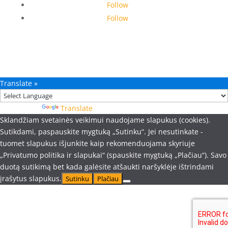
Follow
Follow
Translate »
Powered by
Translate
Sklandžiam svetainės veikimui naudojame slapukus (cookies).
Sutikdami, paspauskite mygtuką „Sutinku“. Jei nesutinkate -
tuomet slapukus išjunkite kaip rekomenduojama skyriuje
„Privatumo politika ir slapukai“ (spauskite mygtuką „Plačiau“). Savo
duotą sutikimą bet kada galėsite atšaukti naršyklėje ištrindami
įrašytus slapukus.
Sutinku
Plačiau