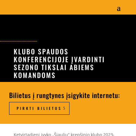
KLUBO SPAUDOS
KONFERENCIJOJE ĮVARDINTI
SEZONO TIKSLAI ABIEMS
KOMANDOMS
Bilietus į rungtynes įsigykite internetu:
PIRKTI BILIETUS
Ketvirtadienį įvyko „Šiaulių“ krepšinio klubo 2023-