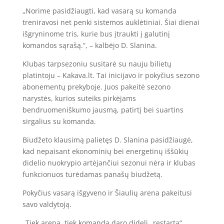
„Norime pasidžiaugti, kad vasarą su komanda
treniravosi net penki sistemos auklėtiniai. Šiai dienai
išgryninome tris, kurie bus įtraukti į galutinį
komandos sąrašą.“, – kalbėjo D. Slanina.
Klubas tarpsezoniu susitarė su nauju bilietų
platintoju – Kakava.lt. Tai inicijavo ir pokyčius sezono
abonementų prekyboje. Juos pakeitė sezono
narystės, kurios suteiks pirkėjams
bendruomeniškumo jausmą, patirtį bei suartins
sirgalius su komanda.
Biudžeto klausimą palietęs D. Slanina pasidžiaugė,
kad nepaisant ekonominių bei energetinų iššūkių
didelio nuokrypio artėjančiui sezonui nėra ir klubas
funkcionuos turėdamas panašų biudžetą.
Pokyčius vasarą išgyveno ir Šiaulių arena pakeitusi
savo valdytoją.
„Tiek arena, tiek komanda daro didelį „restartą“