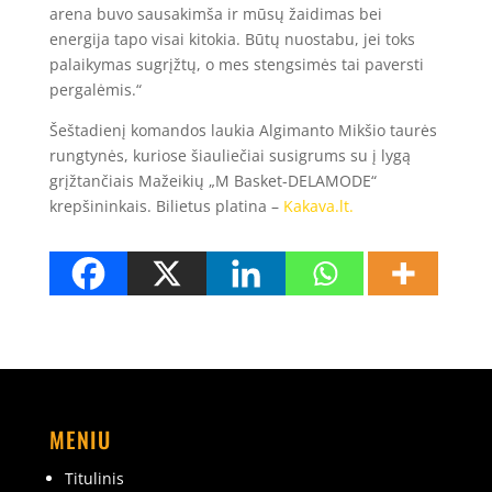
arena buvo sausakimša ir mūsų žaidimas bei
energija tapo visai kitokia. Būtų nuostabu, jei toks
palaikymas sugrįžtų, o mes stengsimės tai paversti
pergalėmis.“
Šeštadienį komandos laukia Algimanto Mikšio taurės
rungtynės, kuriose šiauliečiai susigrums su į lygą
grįžtančiais Mažeikių „M Basket-DELAMODE“
krepšininkais. Bilietus platina –
Kakava.lt.
MENIU
Titulinis