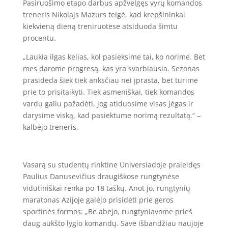
Pasiruošimo etapo darbus apžvelgęs vyrų komandos
treneris Nikolajs Mazurs teigė, kad krepšininkai
kiekvieną dieną treniruotėse atsiduoda šimtu
procentu.
„Laukia ilgas kelias, kol pasieksime tai, ko norime. Bet
mes darome progresą, kas yra svarbiausia. Sezonas
prasideda šiek tiek anksčiau nei įprasta, bet turime
prie to prisitaikyti. Tiek asmeniškai, tiek komandos
vardu galiu pažadėti, jog atiduosime visas jėgas ir
darysime viską, kad pasiektume norimą rezultatą.“ –
kalbėjo treneris.
Vasarą su studentų rinktine Universiadoje praleidęs
Paulius Danusevičius draugiškose rungtynėse
vidutiniškai renka po 18 taškų. Anot jo, rungtynių
maratonas Azijoje galėjo prisidėti prie geros
sportinės formos: „Be abejo, rungtyniavome prieš
daug aukšto lygio komandų. Save išbandžiau naujoje