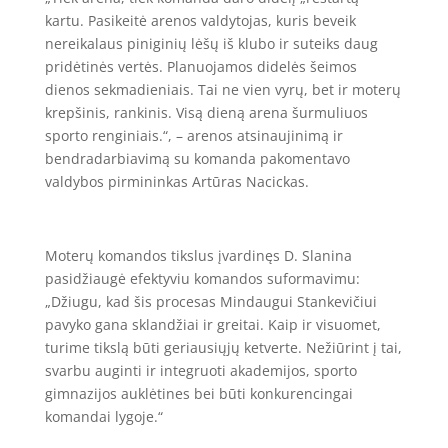
kartu. Pasikeitė arenos valdytojas, kuris beveik
nereikalaus piniginių lėšų iš klubo ir suteiks daug
pridėtinės vertės. Planuojamos didelės šeimos
dienos sekmadieniais. Tai ne vien vyrų, bet ir moterų
krepšinis, rankinis. Visą dieną arena šurmuliuos
sporto renginiais.“, – arenos atsinaujinimą ir
bendradarbiavimą su komanda pakomentavo
valdybos pirmininkas Artūras Nacickas.
Moterų komandos tikslus įvardinęs D. Slanina
pasidžiaugė efektyviu komandos suformavimu:
„Džiugu, kad šis procesas Mindaugui Stankevičiui
pavyko gana sklandžiai ir greitai. Kaip ir visuomet,
turime tikslą būti geriausiųjų ketverte. Nežiūrint į tai,
svarbu auginti ir integruoti akademijos, sporto
gimnazijos auklėtines bei būti konkurencingai
komandai lygoje.“