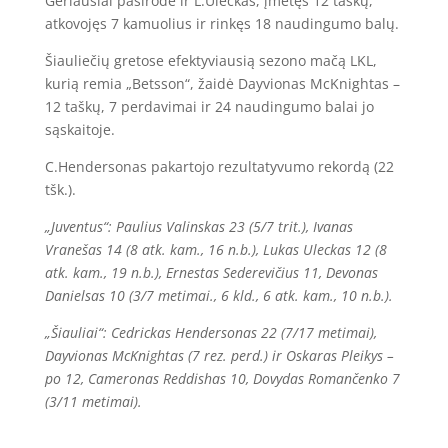
Geriausiai pasirodė ir L.Uleckas, įmetęs 12 taškų,
atkovojęs 7 kamuolius ir rinkęs 18 naudingumo balų.
Šiauliečių gretose efektyviausią sezono mačą LKL,
kurią remia „Betsson“, žaidė Dayvionas McKnightas –
12 taškų, 7 perdavimai ir 24 naudingumo balai jo
sąskaitoje.
C.Hendersonas pakartojo rezultatyvumo rekordą (22
tšk.).
„Juventus“: Paulius Valinskas 23 (5/7 trit.), Ivanas
Vranešas 14 (8 atk. kam., 16 n.b.), Lukas Uleckas 12 (8
atk. kam., 19 n.b.), Ernestas Sederevičius 11, Devonas
Danielsas 10 (3/7 metimai., 6 kld., 6 atk. kam., 10 n.b.).
„Šiauliai“: Cedrickas Hendersonas 22 (7/17 metimai),
Dayvionas McKnightas (7 rez. perd.) ir Oskaras Pleikys –
po 12, Cameronas Reddishas 10, Dovydas Romančenko 7
(3/11 metimai).