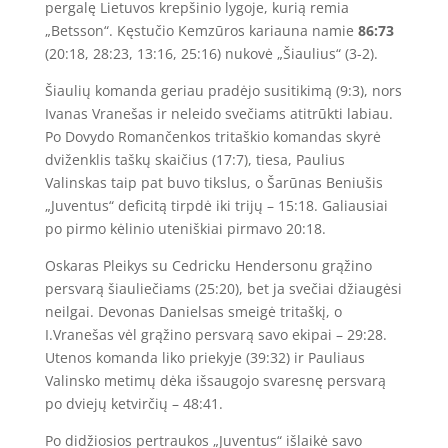
pergalę Lietuvos krepšinio lygoje, kurią remia
„Betsson“. Kęstučio Kemzūros kariauna namie
86:73
(20:18, 28:23, 13:16, 25:16) nukovė „Šiaulius“ (3-2).
Šiaulių komanda geriau pradėjo susitikimą (9:3), nors
Ivanas Vranešas ir neleido svečiams atitrūkti labiau.
Po Dovydo Romančenkos tritaškio komandas skyrė
dviženklis taškų skaičius (17:7), tiesa, Paulius
Valinskas taip pat buvo tikslus, o Šarūnas Beniušis
„Juventus“ deficitą tirpdė iki trijų – 15:18. Galiausiai
po pirmo kėlinio uteniškiai pirmavo 20:18.
Oskaras Pleikys su Cedricku Hendersonu grąžino
persvarą šiauliečiams (25:20), bet ja svečiai džiaugėsi
neilgai. Devonas Danielsas smeigė tritaškį, o
I.Vranešas vėl grąžino persvarą savo ekipai – 29:28.
Utenos komanda liko priekyje (39:32) ir Pauliaus
Valinsko metimų dėka išsaugojo svaresnę persvarą
po dviejų ketvirčių – 48:41.
Po didžiosios pertraukos „Juventus“ išlaikė savo