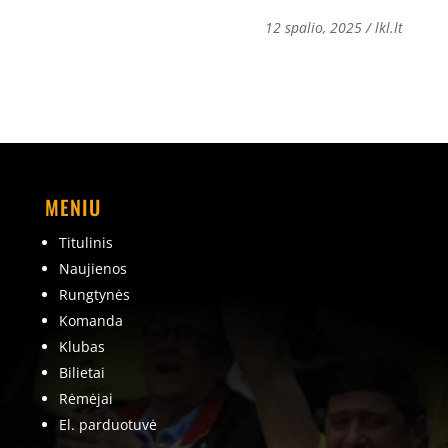
12
spalio
, 2025 / lkl.lt
MENIU
Titulinis
Naujienos
Rungtynės
Komanda
Klubas
Bilietai
Rėmėjai
El. parduotuvė