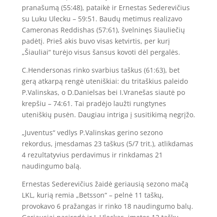
pranašumą (55:48), pataikė ir Ernestas Sederevičius
su Luku Ulecku – 59:51. Baudų metimus realizavo
Cameronas Reddishas (57:61), švelninęs šiauliečių
padėtį. Prieš akis buvo visas ketvirtis, per kurį
„Šiauliai“ turėjo visus šansus kovoti dėl pergalės.
C.Hendersonas rinko svarbius taškus (61:63), bet
gerą atkarpą rengė uteniškiai: du tritaškius paleido
P.Valinskas, o D.Danielsas bei I.Vranešas siautė po
krepšiu – 74:61. Tai pradėjo laužti rungtynes
uteniškių pusėn. Daugiau intriga į susitikimą negrįžo.
„Juventus“ vedlys P.Valinskas gerino sezono
rekordus, įmesdamas 23 taškus (5/7 trit.), atlikdamas
4 rezultatyvius perdavimus ir rinkdamas 21
naudingumo balą.
Ernestas Sederevičius žaidė geriausią sezono mačą
LKL, kurią remia „Betsson“ – pelnė 11 taškų,
provokavo 6 pražangas ir rinko 18 naudingumo balų.