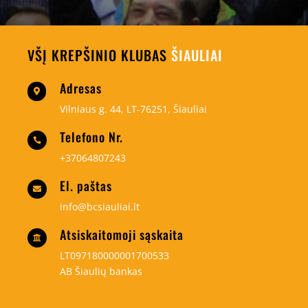
VŠĮ KREPŠINIO KLUBAS
ŠIAULIAI
Adresas

Vilniaus g. 44, LT-76251, Šiauliai
Telefono Nr.

+37064807243
El. paštas

info@bcsiauliai.lt
Atsiskaitomoji sąskaita

LT097180000001700533
AB Šiaulių bankas