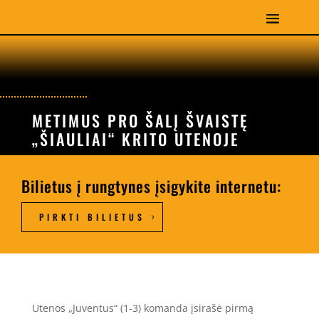
METIMUS PRO ŠALĮ ŠVAISTĘ
„ŠIAULIAI“ KRITO UTENOJE
Bilietus į rungtynes įsigykite internetu:
PIRKTI BILIETUS
Utenos „Juventus“ (1-3) komanda įsirašė pirmą