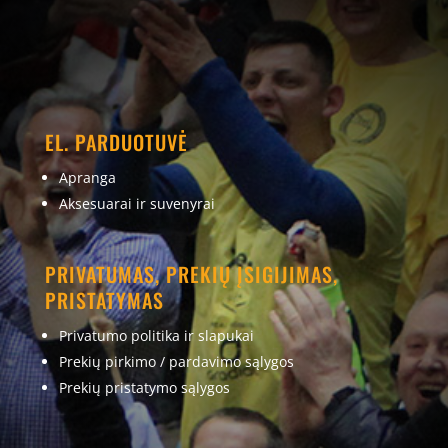
EL. PARDUOTUVĖ
Apranga
Aksesuarai ir suvenyrai
PRIVATUMAS, PREKIŲ ĮSIGIJIMAS,
PRISTATYMAS
Privatumo politika ir slapukai
Prekių pirkimo / pardavimo sąlygos
Prekių pristatymo sąlygos