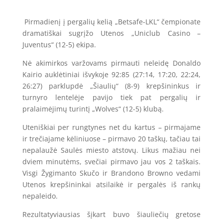
Pirmadienį į pergalių kelią „Betsafe-LKL“ čempionate
dramatiškai sugrįžo Utenos „Uniclub Casino –
Juventus“ (12-5) ekipa.
Nė akimirkos varžovams pirmauti neleidę Donaldo
Kairio auklėtiniai išvykoje 92:85 (27:14, 17:20, 22:24,
26:27) parklupdė „Šiaulių“ (8-9) krepšininkus ir
turnyro lentelėje pavijo tiek pat pergalių ir
pralaimėjimų turintį „Wolves“ (12-5) klubą.
Uteniškiai per rungtynes net du kartus – pirmajame
ir trečiajame kėliniuose – pirmavo 20 taškų, tačiau tai
nepalaužė Saulės miesto atstovų. Likus mažiau nei
dviem minutėms, svečiai pirmavo jau vos 2 taškais.
Visgi Žygimanto Skučo ir Brandono Browno vedami
Utenos krepšininkai atsilaikė ir pergalės iš rankų
nepaleido.
Rezultatyviausias šįkart buvo šiauliečių gretose