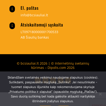
El. paštas

info@bcsiauliai.lt
Atsiskaitomoji sąskaita

LT097180000001700533
AB Šiaulių bankas
© bcsiauliai.lt 2026 | © Internetinių svetainių
kūrimas – Dipolis.com 2026
Sklandžiam svetainės veikimui naudojame slapukus (cookies).
Sutikdami, paspauskite mygtuką „Sutinku“. Jei nesutinkate -
tuomet slapukus išjunkite kaip rekomenduojama skyriuje
„Privatumo politika ir slapukai“ (spauskite mygtuką „Plačiau“).
Savo duotą sutikimą bet kada galėsite atšaukti naršyklėje
ištrindami įrašytus slapukus.