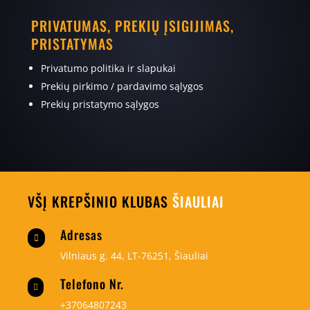
PRIVATUMAS, PREKIŲ ĮSIGIJIMAS,
PRISTATYMAS
Privatumo politika ir slapukai
Prekių pirkimo / pardavimo sąlygos
Prekių pristatymo sąlygos
VŠĮ KREPŠINIO KLUBAS
ŠIAULIAI
Adresas

Vilniaus g. 44, LT-76251, Šiauliai
Telefono Nr.

+37064807243