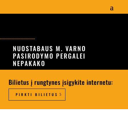
NUOSTABAUS M. VARNO
PASIRODYMO PERGALEI
NEPAKAKO
Bilietus į rungtynes įsigykite internetu:
PIRKTI BILIETUS