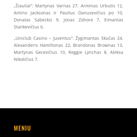
„Šiauliai“: Martynas Varnas 27, Arminas Urbutis 12,
Antino Jacksonas ir Paulius Danusevičius po 10,
Donatas Sabeckis 9, Jonas Zohore 7, Eimantas
Stankevičius 6.
„Uniclub Casino – Juventus“: Žygimantas Skučas 24,
Alexanderis Hamiltonas 22, Brandonas Brownas 13,
Martynas Gecevičius 10, Reggie Lynchas 8, Aleksa
Nikoličius 7.
MENIU