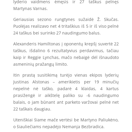
lyderio vaidmens ėmęsis ir 27 taškus pelnęs
Martynas Varnas.
Geriausias sezono rungtynes sužaidė Ž. Skučas.
Puolėjas realizavo net 4 tritaškius iš 5 ir iš viso pelnė
24 taškus bei surinko 27 naudingumo balus.
Alexanderis Hamiltonas į oponentų krepšį suvertė 22
taškus, išdalino 6 rezultatyvius perdavimus, tačiau
kaip ir Reggie Lynchas, mačo nebaigė dėl išnaudoto
asmeninių pražangų limito.
Itin prastą susitikimą turėjo vienas ekipos lyderių
Justinas Alstonas – amerikietis per 19 minučių
nepelnė nė taško, padarė 4 klaidas, 4 kartus
prasižengė ir aikštelę paliko su -6 naudingumo
balais, o jam būnant ant parketo varžovai pelnė net
22 taškais daugiau.
Uteniškiai šiame mače vertėsi be Martyno Paliukėno,
o šiauliečiams nepadėjo Nemanja Bezbradica.