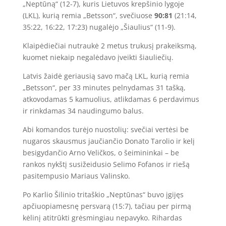
„Neptūną“ (12-7), kuris Lietuvos krepšinio lygoje
(LKL), kurią remia „Betsson“, svečiuose
90:81
(21:14,
35:22, 16:22, 17:23) nugalėjo „Šiaulius“ (11-9).
Klaipėdiečiai nutraukė 2 metus trukusį prakeiksmą,
kuomet niekaip negalėdavo įveikti šiauliečių.
Latvis žaidė geriausią savo mačą LKL, kurią remia
„Betsson“, per 33 minutes pelnydamas 31 tašką,
atkovodamas 5 kamuolius, atlikdamas 6 perdavimus
ir rinkdamas 34 naudingumo balus.
Abi komandos turėjo nuostolių: svečiai vertėsi be
nugaros skausmus jaučiančio Donato Tarolio ir kelį
besigydančio Arno Veličkos, o šeimininkai – be
rankos nykštį susižeidusio Selimo Fofanos ir riešą
pasitempusio Mariaus Valinsko.
Po Karlio Šilinio tritaškio „Neptūnas“ buvo įgijęs
apčiuopiamesnę persvarą (15:7), tačiau per pirmą
kėlinį atitrūkti grėsmingiau nepavyko. Rihardas