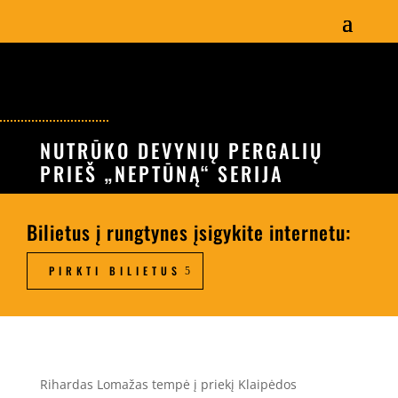
NUTRŪKO DEVYNIŲ PERGALIŲ
PRIEŠ „NEPTŪNĄ“ SERIJA
Bilietus į rungtynes įsigykite internetu:
PIRKTI BILIETUS
Rihardas Lomažas tempė į priekį Klaipėdos