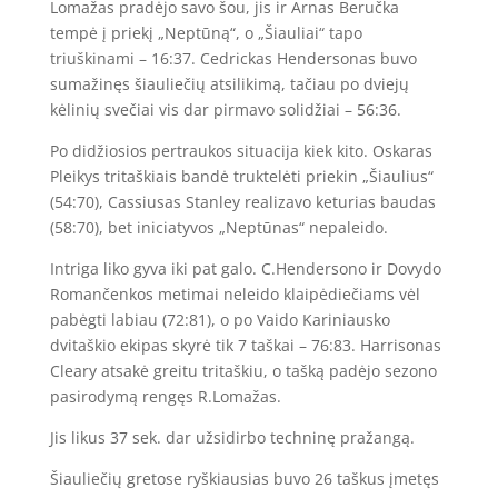
Lomažas pradėjo savo šou, jis ir Arnas Beručka
tempė į priekį „Neptūną“, o „Šiauliai“ tapo
triuškinami – 16:37. Cedrickas Hendersonas buvo
sumažinęs šiauliečių atsilikimą, tačiau po dviejų
kėlinių svečiai vis dar pirmavo solidžiai – 56:36.
Po didžiosios pertraukos situacija kiek kito. Oskaras
Pleikys tritaškiais bandė truktelėti priekin „Šiaulius“
(54:70), Cassiusas Stanley realizavo keturias baudas
(58:70), bet iniciatyvos „Neptūnas“ nepaleido.
Intriga liko gyva iki pat galo. C.Hendersono ir Dovydo
Romančenkos metimai neleido klaipėdiečiams vėl
pabėgti labiau (72:81), o po Vaido Kariniausko
dvitaškio ekipas skyrė tik 7 taškai – 76:83. Harrisonas
Cleary atsakė greitu tritaškiu, o tašką padėjo sezono
pasirodymą rengęs R.Lomažas.
Jis likus 37 sek. dar užsidirbo techninę pražangą.
Šiauliečių gretose ryškiausias buvo 26 taškus įmetęs