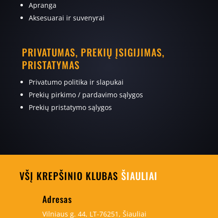
Apranga
Aksesuarai ir suvenyrai
PRIVATUMAS, PREKIŲ ĮSIGIJIMAS,
PRISTATYMAS
Privatumo politika ir slapukai
Prekių pirkimo / pardavimo sąlygos
Prekių pristatymo sąlygos
VŠĮ KREPŠINIO KLUBAS
ŠIAULIAI
Adresas
Vilniaus g. 44, LT-76251, Šiauliai