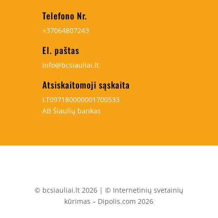
Telefono Nr.
+37064807243
El. paštas
info@bcsiauliai.lt
Atsiskaitomoji sąskaita
LT097180000001700533
AB Šiaulių bankas
© bcsiauliai.lt 2026 | © Internetinių svetainių
kūrimas – Dipolis.com 2026