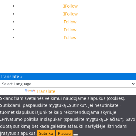
Follow
Follow
Follow
Follow
Follow
Translate »
Powered by
Translate
Sklandžiam svetainės veikimui naudojame slapukus (cookies).
Sutikdami, paspauskite mygtuką „Sutinku“. Jei nesutinkate -
tuomet slapukus išjunkite kaip rekomenduojama skyriuje
„Privatumo politika ir slapukai“ (spauskite mygtuką „Plačiau“). Savo
duotą sutikimą bet kada galėsite atšaukti naršyklėje ištrindami
įrašytus slapukus.
Sutinku
Plačiau