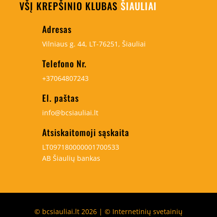
VŠĮ KREPŠINIO KLUBAS
ŠIAULIAI
Adresas
Vilniaus g. 44, LT-76251, Šiauliai
Telefono Nr.
+37064807243
El. paštas
info@bcsiauliai.lt
Atsiskaitomoji sąskaita
LT097180000001700533
AB Šiaulių bankas
© bcsiauliai.lt 2026 | © Internetinių svetainių