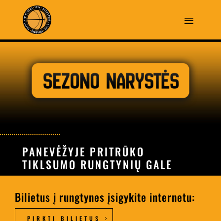
PANEVĖŽYJE PRITRŪKO
TIKLSUMO RUNGTYNIŲ GALE
Bilietus į rungtynes įsigykite internetu:
PIRKTI BILIETUS