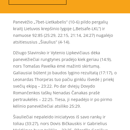
Panevėžio „7bet-Lietkabelis“ (10-6) pildo pergalių
kraitį Lietuvos krepšinio lygoje („Betsafe-LKL“) ir
namuose 92:85 (25:29, 22:15, 21:14, 24:27) nugalėjo
atsitiesusius „Šiaulius“ (4-14).
Džiugo Slavinsko ir Vytenio Lipkevičiaus dėka
panevėžiečiai rungtynes pradėjo kiek geriau (14:9),
nors Tomašas Pavelka ėmė mažinti skirtumą.
Galiausiai būtent jo baudos lygino rezultatą (17:17), o
Leonardas Thorpe‘as tuo pačiu ginklu išvedė į priekį
svečių ekipą – 23:22. Po dar dviejų Dovydo
Romančenkos taškų Nenadas Čanakas prašė
pertraukėlės – 22:25. Tiesa, ji nepadėjo ir po pirmo
kėlinio panevėžiečiai atsiliko 25:29.
Šiauliečiai nepaleido iniciatyvos iš savo rankų ir
toliau (33:27), nors Dovis Bičkauskis ir Gabrielius