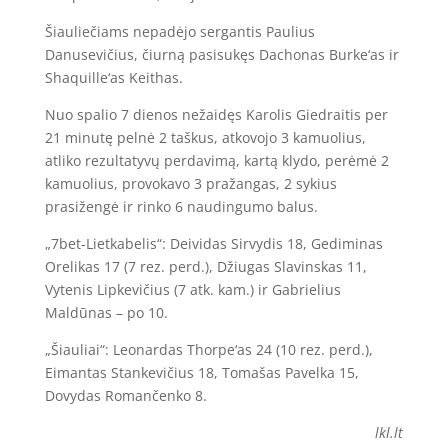
Šiauliečiams nepadėjo sergantis Paulius
Danusevičius, čiurną pasisukęs Dachonas Burke‘as ir
Shaquille‘as Keithas.
Nuo spalio 7 dienos nežaidęs Karolis Giedraitis per
21 minutę pelnė 2 taškus, atkovojo 3 kamuolius,
atliko rezultatyvų perdavimą, kartą klydo, perėmė 2
kamuolius, provokavo 3 pražangas, 2 sykius
prasižengė ir rinko 6 naudingumo balus.
„7bet-Lietkabelis“: Deividas Sirvydis 18, Gediminas
Orelikas 17 (7 rez. perd.), Džiugas Slavinskas 11,
Vytenis Lipkevičius (7 atk. kam.) ir Gabrielius
Maldūnas – po 10.
„Šiauliai“: Leonardas Thorpe‘as 24 (10 rez. perd.),
Eimantas Stankevičius 18, Tomašas Pavelka 15,
Dovydas Romančenko 8.
lkl.lt