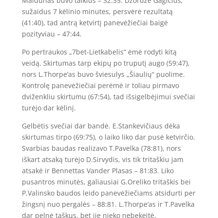
Maldūnas buvo taiklūs – 32:35. Džordže Gagičius,
sužaidus 7 kėlinio minutes, persvėrė rezultatą
(41:40), tad antrą ketvirtį panevėžiečiai baigė
pozityviau – 47:44.
Po pertraukos „7bet-Lietkabelis“ ėmė rodyti kitą
veidą. Skirtumas tarp ekipų po truputį augo (59:47),
nors L.Thorpe‘as buvo šviesulys „Šiaulių“ puolime.
Kontrolę panevėžiečiai perėmė ir toliau pirmavo
dviženkliu skirtumu (67:54), tad išsigelbėjimui svečiai
turėjo dar kėlinį.
Gelbėtis svečiai dar bandė. E.Stankevičiaus dėka
skirtumas tirpo (69:75), o laiko liko dar pusė ketvirčio.
Svarbias baudas realizavo T.Pavelka (78:81), nors
iškart atsaką turėjo D.Sirvydis, vis tik tritaškiu jam
atsakė ir Bennettas Vander Plasas – 81:83. Liko
pusantros minutės, galiausiai G.Oreliko tritaškis bei
P.Valinsko baudos leido panevėžiečiams atsidurti per
žingsnį nuo pergalės – 88:81. L.Thorpe‘as ir T.Pavelka
dar pelnė taškus, bet jie nieko nebekeitė.