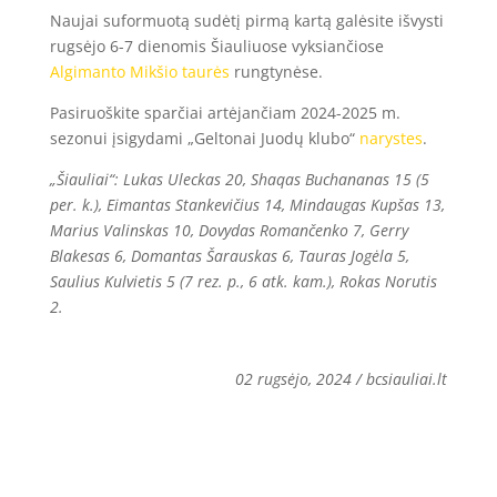
Naujai suformuotą sudėtį pirmą kartą galėsite išvysti
rugsėjo 6-7 dienomis Šiauliuose vyksiančiose
Algimanto Mikšio taurės
rungtynėse.
Pasiruoškite sparčiai artėjančiam 2024-2025 m.
sezonui įsigydami „Geltonai Juodų klubo“
narystes
.
„Šiauliai“: Lukas Uleckas 20, Shaqas Buchananas 15 (5
per. k.), Eimantas Stankevičius 14, Mindaugas Kupšas 13,
Marius Valinskas 10, Dovydas Romančenko 7, Gerry
Blakesas 6, Domantas Šarauskas 6, Tauras Jogėla 5,
Saulius Kulvietis 5 (7 rez. p., 6 atk. kam.), Rokas Norutis
2.
02 rugsėjo, 2024 / bcsiauliai.lt