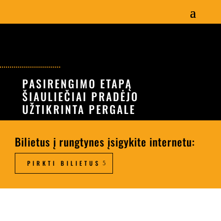
PASIRENGIMO ETAPĄ
ŠIAULIEČIAI PRADĖJO
UŽTIKRINTA PERGALE
Bilietus į rungtynes įsigykite internetu:
PIRKTI BILIETUS