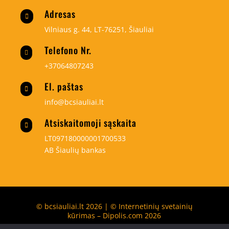
Adresas

Vilniaus g. 44, LT-76251, Šiauliai
Telefono Nr.

+37064807243
El. paštas

info@bcsiauliai.lt
Atsiskaitomoji sąskaita

LT097180000001700533
AB Šiaulių bankas
© bcsiauliai.lt 2026 | © Internetinių svetainių
kūrimas – Dipolis.com 2026