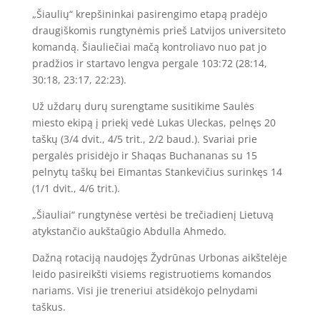
„Šiaulių“ krepšininkai pasirengimo etapą pradėjo
draugiškomis rungtynėmis prieš Latvijos universiteto
komandą. Šiauliečiai mačą kontroliavo nuo pat jo
pradžios ir startavo lengva pergale 103:72 (28:14,
30:18, 23:17, 22:23).
Už uždarų durų surengtame susitikime Saulės
miesto ekipą į priekį vedė Lukas Uleckas, pelnęs 20
taškų (3/4 dvit., 4/5 trit., 2/2 baud.). Svariai prie
pergalės prisidėjo ir Shaqas Buchananas su 15
pelnytų taškų bei Eimantas Stankevičius surinkęs 14
(1/1 dvit., 4/6 trit.).
„Šiauliai“ rungtynėse vertėsi be trečiadienį Lietuvą
atykstančio aukštaūgio Abdulla Ahmedo.
Dažną rotaciją naudojęs Žydrūnas Urbonas aikštelėje
leido pasireikšti visiems registruotiems komandos
nariams. Visi jie treneriui atsidėkojo pelnydami
taškus.