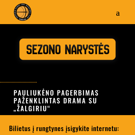
PAULIUKĖNO PAGERBIMAS
PAŽENKLINTAS DRAMA SU
„ŽALGIRIU“
Bilietus į rungtynes įsigykite internetu: