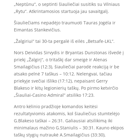
„Neptūnu“, o septinti šiauliečiai susitiks su Vilniaus
„Rytu“. Atkrintamosios startuoja jau savaitgalį.
Šiauliečiams nepadėjo traumuoti Tauras Jogėla ir
Eimantas Stankevičius.
„Žalgiriui“ tai 30-ta pergalė iš eilės „Betsafe-LKL“.
Nors Deividas Sirvydis ir Bryantas Dunstonas išvedė į
priekį „Žalgirį“, o tritaškį dar smeigė ir Alenas
Smailagičius (12:3), šiauliečiai parodė reakciją ir be
atsako pelnė 7 taškus – 10:12. Nelengvai, tačiau
priekyje svečiai išliko (17:12), nepaisant Gerry
Blakeso ir kitų legionierių taškų. Po pirmo ketvirčio
„Šiauliai-Casino Admiral“ atsiliko 17:23.
Antro kėlinio pradžioje komandos keitėsi
rezultatyviomis atakomis, kol šiauliečius stumtelėjo
G.Blakeso taškai – 26:31. Galiausiai atsilikimą iki
minimalaus mažino G.Staniulis – 30:31. Kauno ekipos
taškų stygių nutraukė A.Smailagičius (33:30),