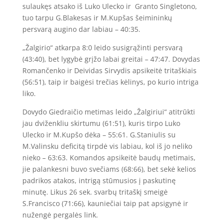
sulaukęs atsako iš Luko Ulecko ir Granto Singletono,
tuo tarpu G.Blakesas ir M.Kupšas šeimininkų
persvarą augino dar labiau – 40:35.
„Žalgirio“ atkarpa 8:0 leido susigrąžinti persvarą
(43:40), bet lygybė grįžo labai greitai – 47:47. Dovydas
Romančenko ir Deividas Sirvydis apsikeitė tritaškiais
(56:51), taip ir baigėsi trečias kėlinys, po kurio intriga
liko.
Dovydo Giedraičio metimas leido „Žalgiriui“ atitrūkti
jau dviženkliu skirtumu (61:51), kuris tirpo Luko
Ulecko ir M.Kupšo dėka – 55:61. G.Staniulis su
M.Valinsku deficitą tirpdė vis labiau, kol iš jo neliko
nieko – 63:63. Komandos apsikeitė baudų metimais,
jie palankesni buvo svečiams (68:66), bet sekė kelios
padrikos atakos, intrigą stūmusios į paskutinę
minutę. Likus 26 sek. svarbų tritaškį smeigė
S.Francisco (71:66), kauniečiai taip pat apsigynė ir
nužengė pergalės link.