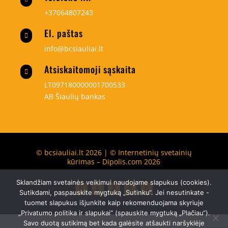
+37064807243
El. paštas

info@bcsiauliai.lt
Atsiskaitomoji sąskaita

LT097180000001700533
AB Šiaulių bankas
© bcsiauliai.lt 2026 | © Internetinių svetainių
kūrimas – Dipolis.com 2026
Sklandžiam svetainės veikimui naudojame slapukus (cookies).
Sutikdami, paspauskite mygtuką „Sutinku“. Jei nesutinkate -
tuomet slapukus išjunkite kaip rekomenduojama skyriuje
„Privatumo politika ir slapukai“ (spauskite mygtuką „Plačiau“).
Savo duotą sutikimą bet kada galėsite atšaukti naršyklėje