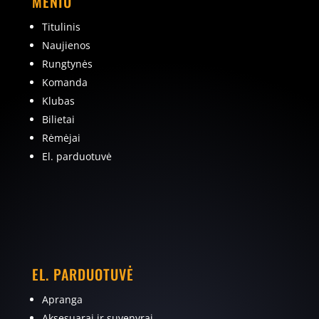
MENIU
Titulinis
Naujienos
Rungtynės
Komanda
Klubas
Bilietai
Rėmėjai
El. parduotuvė
EL. PARDUOTUVĖ
Apranga
Aksesuarai ir suvenyrai