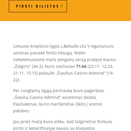
PIRKTI BILIETUS
Lietuvos krepšinio lygos („Betsafe-LKL“) reguliarusis
sezonas pasiekė finišo tiesiąją. Nieko
nebelėmusiame mače pergalių seriją pratęsė Kauno
„Žalgiris“ (34-2), kuris svečiuose
71:66
(23:17, 12:23,
21:11, 15:15) palaužė „Šiaulius-Casino Admiral“ (14-
22).
Per rungtynių ilgąją pertrauką buvo pagerbtas
„Šiaulių-Casino Admiral“ asistentas Vaidas
Pauliukėnas, kurio marškinėliai iškilo į arenos
palubes.
Jau prieš mačą buvo aišku, kad žalgiriečiai finišuos
pirmi ir ketvirtfinalyje kausis su Klaipėdos