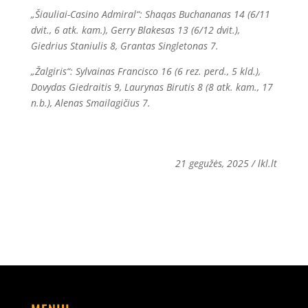
„Šiauliai-Casino Admiral“: Shaqas Buchananas 14 (6/11
dvit., 6 atk. kam.), Gerry Blakesas 13 (6/12 dvit.),
Giedrius Staniulis 8, Grantas Singletonas 7.
„Žalgiris“: Sylvainas Francisco 16 (6 rez. perd., 5 kld.),
Dovydas Giedraitis 9, Laurynas Birutis 8 (8 atk. kam., 17
n.b.), Alenas Smailagičius 7.
21 gegužės, 2025 / lkl.lt