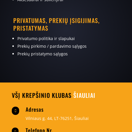
PRIVATUMAS, PREKIŲ ĮSIGIJIMAS,
PRISTATYMAS
Privatumo politika ir slapukai
Prekių pirkimo / pardavimo sąlygos
Prekių pristatymo sąlygos
VŠĮ KREPŠINIO KLUBAS
ŠIAULIAI
Adresas

Vilniaus g. 44, LT-76251, Šiauliai
Telefono Nr.
