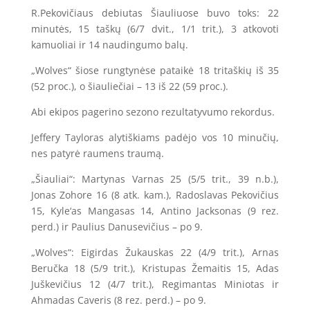
R.Pekovičiaus debiutas Šiauliuose buvo toks: 22
minutės, 15 taškų (6/7 dvit., 1/1 trit.), 3 atkovoti
kamuoliai ir 14 naudingumo balų.
„Wolves“ šiose rungtynėse pataikė 18 tritaškių iš 35
(52 proc.), o šiauliečiai – 13 iš 22 (59 proc.).
Abi ekipos pagerino sezono rezultatyvumo rekordus.
Jeffery Tayloras alytiškiams padėjo vos 10 minučių,
nes patyrė raumens traumą.
„Šiauliai“: Martynas Varnas 25 (5/5 trit., 39 n.b.),
Jonas Zohore 16 (8 atk. kam.), Radoslavas Pekovičius
15, Kyle‘as Mangasas 14, Antino Jacksonas (9 rez.
perd.) ir Paulius Danusevičius – po 9.
„Wolves“: Eigirdas Žukauskas 22 (4/9 trit.), Arnas
Beručka 18 (5/9 trit.), Kristupas Žemaitis 15, Adas
Juškevičius 12 (4/7 trit.), Regimantas Miniotas ir
Ahmadas Caveris (8 rez. perd.) – po 9.