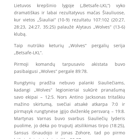
Lietuvos krepšinio lygoje („Betsafe-LKL“) vyko
dramatiškas ir labai rezultatyvus mačas Šiauliuose,
kur vietos „Šiauliai“ (10-9) rezultatu 107:102 (20:27,
28:23, 24:27, 35:25) palaužė Alytaus „Wolves“ (13-6)
klubą.
Taip nutrūko keturių „Wolves“ pergalių serija
„Betsafe-LKL“.
Pirmoji komandų tarpusavio akistata buvo
pasibaigusi „Wolves“ pergale 89:78.
Rungtynių pradžia nebuvo palanki šiauliečiams,
kadangi „Wolves“ legionieriai sukūrė pranašumą
savo ekipai – 12:5. Nors Antino Jacksonas tritaškiu
mažino skirtumą, svečiai atsakė atkarpa 7:0 ir
pirmąsyk rungtynėse įgijo dviženklę persvarą – 19:8.
Martynas Varnas buvo svarbus šiauliečių lyderis
puolime, jo dėka po truputį atsilikimas tirpo (18:25),
šansus išnaudojo ir Jonas Zohore, tad po pirmo