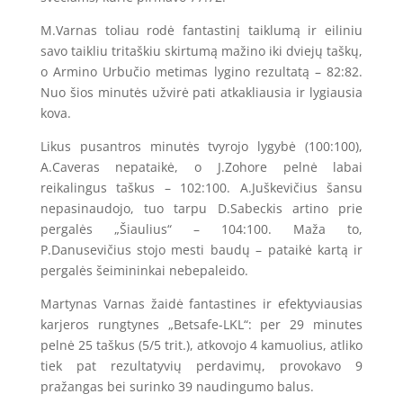
M.Varnas toliau rodė fantastinį taiklumą ir eiliniu
savo taikliu tritaškiu skirtumą mažino iki dviejų taškų,
o Armino Urbučio metimas lygino rezultatą – 82:82.
Nuo šios minutės užvirė pati atkakliausia ir lygiausia
kova.
Likus pusantros minutės tvyrojo lygybė (100:100),
A.Caveras nepataikė, o J.Zohore pelnė labai
reikalingus taškus – 102:100. A.Juškevičius šansu
nepasinaudojo, tuo tarpu D.Sabeckis artino prie
pergalės „Šiaulius“ – 104:100. Maža to,
P.Danusevičius stojo mesti baudų – pataikė kartą ir
pergalės šeimininkai nebepaleido.
Martynas Varnas žaidė fantastines ir efektyviausias
karjeros rungtynes „Betsafe-LKL“: per 29 minutes
pelnė 25 taškus (5/5 trit.), atkovojo 4 kamuolius, atliko
tiek pat rezultatyvių perdavimų, provokavo 9
pražangas bei surinko 39 naudingumo balus.