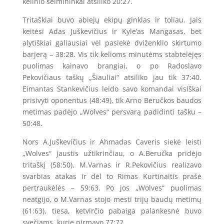
kėlinio šeimininkai atsiliko 20:27.
Tritaškiai buvo abiejų ekipų ginklas ir toliau. Jais
keitėsi Adas Juškevičius ir Kyle‘as Mangasas, bet
alytiškiai galiausiai vėl pasiekė dviženklio skirtumo
barjerą – 38:28. Vis tik kelioms minutėms stabtelėjęs
puolimas kainavo brangiai, o po Radoslavo
Pekovičiaus taškų „Šiauliai“ atsiliko jau tik 37:40.
Eimantas Stankevičius leido savo komandai visiškai
prisivyti oponentus (48:49), tik Arno Beručkos baudos
metimas padėjo „Wolves“ persvarą padidinti tašku –
50:48.
Nors A.Juškevičius ir Ahmadas Caveris siekė leisti
„Wolves“ jaustis užtikrinčiau, o A.Beručka pridėjo
tritaškį (58:50), M.Varnas ir R.Pekovičius realizavo
svarbias atakas ir dėl to Rimas Kurtinaitis prašė
pertraukėlės – 59:63. Po jos „Wolves“ puolimas
neatgijo, o M.Varnas stojo mesti trijų baudų metimų
(61:63), tiesa, ketvirčio pabaiga palankesnė buvo
svečiams, kurie pirmavo 77:72.