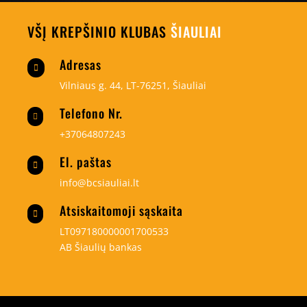
VŠĮ KREPŠINIO KLUBAS
ŠIAULIAI
Adresas

Vilniaus g. 44, LT-76251, Šiauliai
Telefono Nr.

+37064807243
El. paštas

info@bcsiauliai.lt
Atsiskaitomoji sąskaita

LT097180000001700533
AB Šiaulių bankas