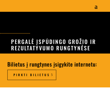
PERGALĖ ĮSPŪDINGO GROŽIO IR
REZULTATYVUMO RUNGTYNĖSE
Bilietus į rungtynes įsigykite internetu:
PIRKTI BILIETUS