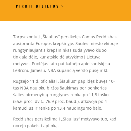
PIRKTI BILIETUS
Tarpsezoniu į „Šiaulius“ persikėlęs Camas Reddishas
apsipranta Europos krepšinyje. Saulės miesto ekipoje
rungtyniaujantis krepšininkas sudalyvavo klubo
tinklalaidėje, kur atskleidė atvykimo į Lietuvą
motyvus. Puolėjas taip pat kalbėjo apie santykį su
LeBronu Jamesu, NBA supančią verslo pusę ir kt.
Rugsėjo 11 d. oficialiai „Šiaulius“ papildęs buvęs 10-
tas NBA naujokų biržos šaukimas per penkerias
šalies pirmenybių rungtynes renka po 11,8 taško
(55,6 proc. dvit., 76,9 proc. baud.), atkovoja po 4
kamuolius ir renka po 13,4 naudingumo balo.
Reddishas persikėlimą į „Šiaulius“ motyvavo tuo, kad
norėjo pakeisti aplinką.