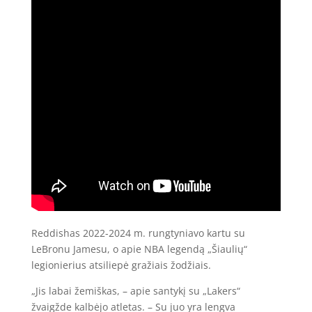
Reddishas 2022-2024 m. rungtyniavo kartu su
LeBronu Jamesu, o apie NBA legendą „Šiaulių“
legionierius atsiliepė gražiais žodžiais.
„Jis labai žemiškas, – apie santykį su „Lakers“
žvaigžde kalbėjo atletas. – Su juo yra lengva