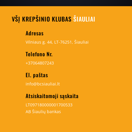
VŠĮ KREPŠINIO KLUBAS
ŠIAULIAI
Adresas
Vilniaus g. 44, LT-76251, Šiauliai
Telefono Nr.
+37064807243
El. paštas
info@bcsiauliai.lt
Atsiskaitomoji sąskaita
LT097180000001700533
AB Šiaulių bankas