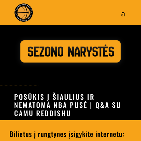
POSŪKIS Į ŠIAULIUS IR
NEMATOMA NBA PUSĖ | Q&A SU
CAMU REDDISHU
Bilietus į rungtynes įsigykite internetu: