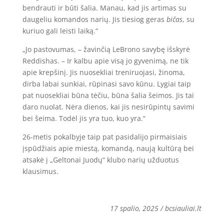
bendrauti ir būti šalia. Manau, kad jis artimas su
daugeliu komandos narių. Jis tiesiog geras
bičas
, su
kuriuo gali leisti laiką.“
„Jo pastovumas, – žavinčią LeBrono savybę išskyrė
Reddishas. – Ir kalbu apie visą jo gyvenimą, ne tik
apie krepšinį. Jis nuosekliai treniruojasi, žinoma,
dirba labai sunkiai, rūpinasi savo kūnu. Lygiai taip
pat nuosekliai būna tėčiu, būna šalia šeimos. Jis tai
daro nuolat. Nėra dienos, kai jis nesirūpintų savimi
bei šeima. Todėl jis yra tuo, kuo yra.“
26-metis pokalbyje taip pat pasidalijo pirmaisiais
įspūdžiais apie miestą, komandą, naują kultūrą bei
atsakė į „Geltonai Juodų“ klubo narių užduotus
klausimus.
17 spalio, 2025 / bcsiauliai.lt