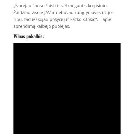
„Norėjau šanso žaisti ir vėl mėgautis krepšiniu.
Žaidžiau visoje JAV ir nebuvau rungtyniavęs už jos
ribų, tad ieškojau pokyčių ir kažko kitokio“, – apie
sprendimą kalbėjo puolėjas.
Pilnas pokalbis: