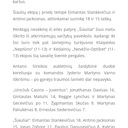
kartus.
Šiaulių ekipą į priekį tempė Eimantas Stankevičius ir
Antino Jacksonas, atitinkamai surinkę 18 ir 15 taškų.
Penktąją nesėkmę iš eilės patyrę „Šiauliai“ šiuo metu
iškrito iš atkrintamųjų varžybų paveikslo, kadangi iki
šio turo tiek pat laimėjimų turėjusios Klaipėdos
„Neptūno“ (11-13) ir Kėdainių „Nevėžio-Optibet“ (11-
13) ekipos šią savaitę šventė pergales.
Antano Sireikos auklėtinių žaidybinė duobė
koreliuoja su komandos lyderio Martyno Varno
iškritimu – po gynėjo traumos laimėti dar nepavyko.
„Uniclub Casino – Juventus“: Jonathanas Davisas 16,
Gintautas Matulis 14, Reggie Lynchas ir Martynas
Gecevičius po 11, Žygimantas Skučas 9, Martynas
Paliukėnas 8, Ernestas Sederevičius 7.
„Šiauliai“: Eimantas Stankevičius 18, Antino Jacksonas
15, Jonas Zohore 12, Paulius Danusevičius 8, Kyle’as