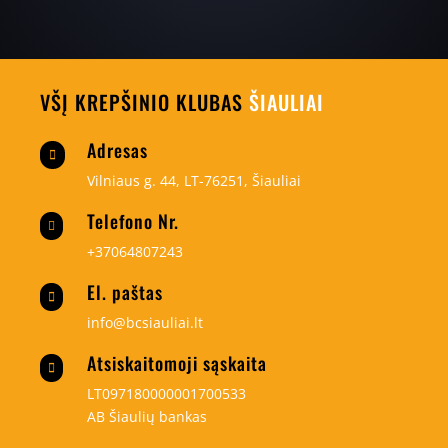
VŠĮ KREPŠINIO KLUBAS
ŠIAULIAI
Adresas

Vilniaus g. 44, LT-76251, Šiauliai
Telefono Nr.

+37064807243
El. paštas

info@bcsiauliai.lt
Atsiskaitomoji sąskaita

LT097180000001700533
AB Šiaulių bankas