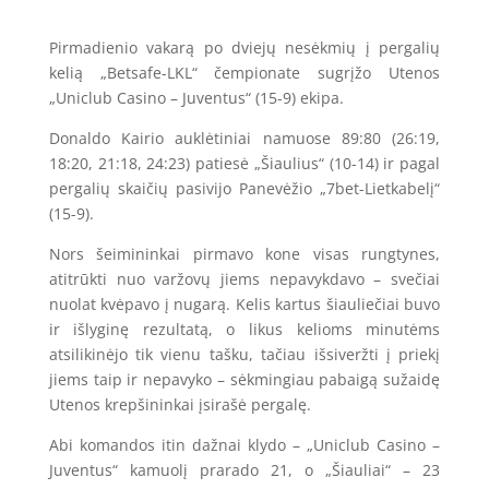
Pirmadienio vakarą po dviejų nesėkmių į pergalių
kelią „Betsafe-LKL“ čempionate sugrįžo Utenos
„Uniclub Casino – Juventus“ (15-9) ekipa.
Donaldo Kairio auklėtiniai namuose 89:80 (26:19,
18:20, 21:18, 24:23) patiesė „Šiaulius“ (10-14) ir pagal
pergalių skaičių pasivijo Panevėžio „7bet-Lietkabelį“
(15-9).
Nors šeimininkai pirmavo kone visas rungtynes,
atitrūkti nuo varžovų jiems nepavykdavo – svečiai
nuolat kvėpavo į nugarą. Kelis kartus šiauliečiai buvo
ir išlyginę rezultatą, o likus kelioms minutėms
atsilikinėjo tik vienu tašku, tačiau išsiveržti į priekį
jiems taip ir nepavyko – sėkmingiau pabaigą sužaidę
Utenos krepšininkai įsirašė pergalę.
Abi komandos itin dažnai klydo – „Uniclub Casino –
Juventus“ kamuolį prarado 21, o „Šiauliai“ – 23