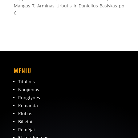
Mangas 7, Arminas Urbutis ir Danielius Baslykas po
6.
MENIU
Titulinis
Naujienos
Rungtynės
Komanda
Klubas
Bilietai
Rėmėjai
El. parduotuvė