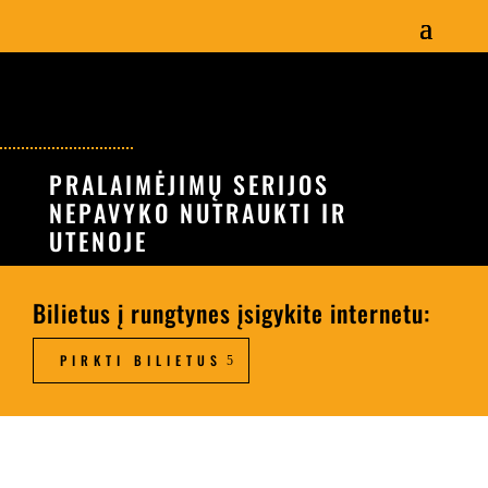
PRALAIMĖJIMŲ SERIJOS
NEPAVYKO NUTRAUKTI IR
UTENOJE
Bilietus į rungtynes įsigykite internetu:
PIRKTI BILIETUS