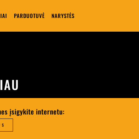
IAI
PARDUOTUVĖ
NARYSTĖS
IAU
nes įsigykite internetu:
US