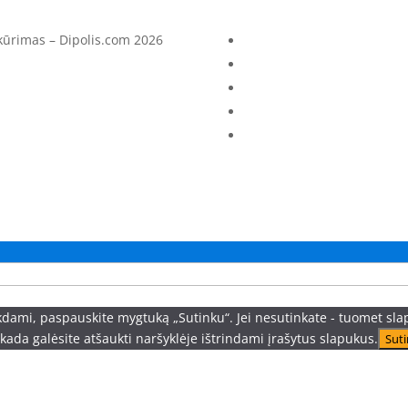
 kūrimas – Dipolis.com 2026
dami, paspauskite mygtuką „Sutinku“. Jei nesutinkate - tuomet sla
kada galėsite atšaukti naršyklėje ištrindami įrašytus slapukus.
Sut