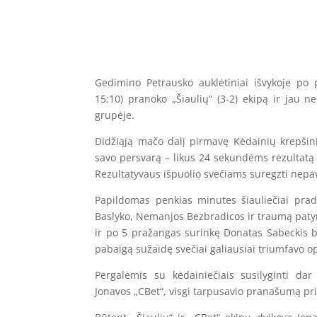
Gedimino Petrausko auklėtiniai išvykoje po p
15:10) pranoko „Šiaulių“ (3-2) ekipą ir jau n
grupėje.
Didžiąją mačo dalį pirmavę Kėdainių krepšinin
savo persvarą – likus 24 sekundėms rezultatą i
Rezultatyvaus išpuolio svečiams suregzti nepa
Papildomas penkias minutes šiauliečiai prad
Baslyko, Nemanjos Bezbradicos ir traumą patyru
ir po 5 pražangas surinkę Donatas Sabeckis b
pabaigą sužaidę svečiai galiausiai triumfavo op
Pergalėmis su kėdainiečiais susilyginti dar 
Jonavos „CBet“, visgi tarpusavio pranašumą prie