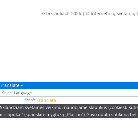
© bcsiauliai.lt 2026 | © Internetinių svetainių
Translate »
Powered by
Translate
Sklandžiam svetainės veikimui naudojame slapukus (cookies). Sutik
ir slapukai“ (spauskite mygtuką „Plačiau“). Savo duotą sutikimą bet 