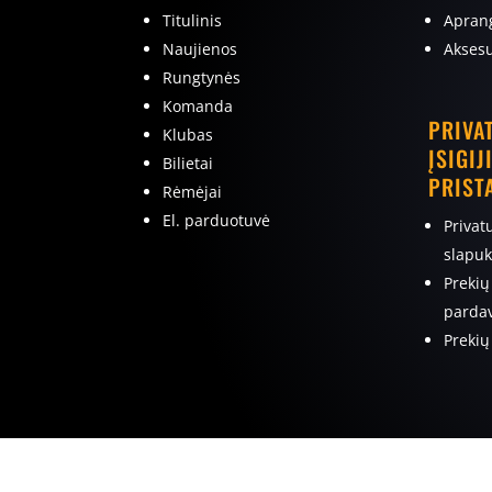
Titulinis
Apran
Naujienos
Aksesu
Rungtynės
Komanda
PRIVA
Klubas
ĮSIGIJ
Bilietai
PRIST
Rėmėjai
El. parduotuvė
Privat
slapuk
Prekių
pardav
Prekių