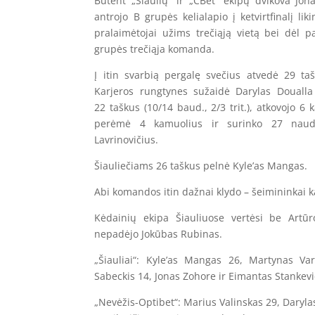
Būtent „Šiaulių“ ir „CBet“ ekipų dvikova Jona
antrojo B grupės kelialapio į ketvirtfinalį li
pralaimėtojai užims trečiąją vietą bei dėl p
grupės trečiąja komanda.
Į itin svarbią pergalę svečius atvedė 29 ta
Karjeros rungtynes sužaidė Darylas Doualla
22 taškus (10/14 baud., 2/3 trit.), atkovojo 6
perėmė 4 kamuolius ir surinko 27 naudi
Lavrinovičius.
Šiauliečiams 26 taškus pelnė Kyle’as Mangas.
Abi komandos itin dažnai klydo – šeimininkai k
Kėdainių ekipa Šiauliuose vertėsi be Artū
nepadėjo Jokūbas Rubinas.
„Šiauliai“: Kyle’as Mangas 26, Martynas V
Sabeckis 14, Jonas Zohore ir Eimantas Stankevič
„Nevėžis-Optibet“: Marius Valinskas 29, Darylas