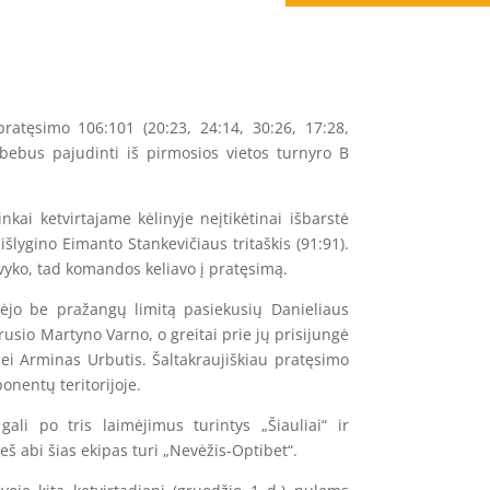
ratęsimo 106:101 (20:23, 24:14, 30:26, 17:28,
ebebus pajudinti iš pirmosios vietos turnyro B
kai ketvirtajame kėlinyje neįtikėtinai išbarstė
šlygino Eimanto Stankevičiaus tritaškis (91:91).
vyko, tad komandos keliavo į pratęsimą.
ėjo be pražangų limitą pasiekusių Danieliaus
sio Martyno Varno, o greitai prie jų prisijungė
ei Arminas Urbutis. Šaltakraujiškiau pratęsimo
onentų teritorijoje.
gali po tris laimėjimus turintys „Šiauliai“ ir
š abi šias ekipas turi „Nevėžis-Optibet“.