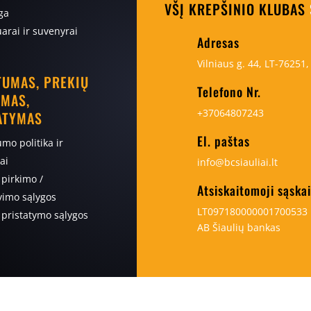
VŠĮ KREPŠINIO KLUBAS
ga
arai ir suvenyrai
Adresas
Vilniaus g. 44, LT-76251, 
TUMAS, PREKIŲ
Telefono Nr.
IMAS,
+37064807243
ATYMAS
El. paštas
umo politika ir
ai
info@bcsiauliai.lt
 pirkimo /
Atsiskaitomoji sąska
imo sąlygos
LT097180000001700533
 pristatymo sąlygos
AB Šiaulių bankas