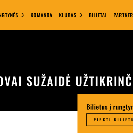
NGTYNĖS
KOMANDA
KLUBAS
BILIETAI
PARTNER
OVAI SUŽAIDĖ UŽTIKRINČ
Bilietus į rungty
PIRKTI BILIET