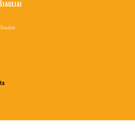
ŠIAULIAI
Šiauliai
ita