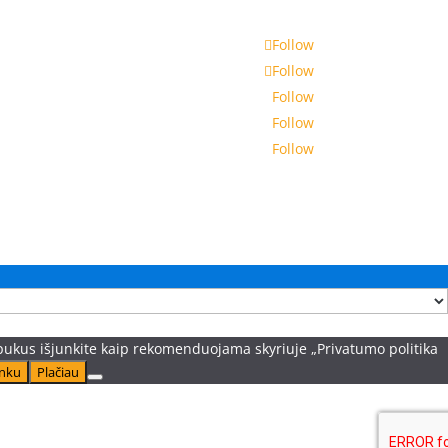
Follow
Follow
Follow
Follow
Follow
pukus išjunkite kaip rekomenduojama skyriuje „Privatumo politika
inku
Plačiau