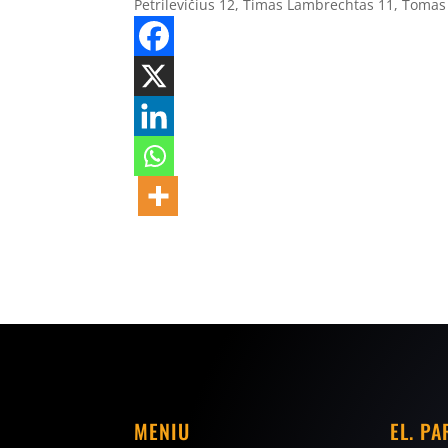
Petrilevičius 12, Timas Lambrechtas 11, Tomas 
MENIU
EL. P