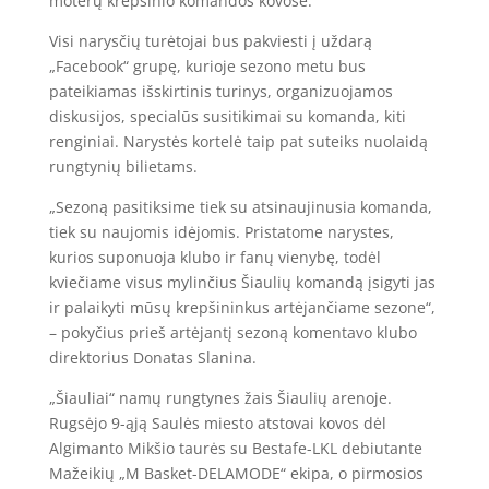
moterų krepšinio komandos kovose.
Visi narysčių turėtojai bus pakviesti į uždarą
„Facebook“ grupę, kurioje sezono metu bus
pateikiamas išskirtinis turinys, organizuojamos
diskusijos, specialūs susitikimai su komanda, kiti
renginiai. Narystės kortelė taip pat suteiks nuolaidą
rungtynių bilietams.
„Sezoną pasitiksime tiek su atsinaujinusia komanda,
tiek su naujomis idėjomis. Pristatome narystes,
kurios suponuoja klubo ir fanų vienybę, todėl
kviečiame visus mylinčius Šiaulių komandą įsigyti jas
ir palaikyti mūsų krepšininkus artėjančiame sezone“,
– pokyčius prieš artėjantį sezoną komentavo klubo
direktorius Donatas Slanina.
„Šiauliai“ namų rungtynes žais Šiaulių arenoje.
Rugsėjo 9-ąją Saulės miesto atstovai kovos dėl
Algimanto Mikšio taurės su Bestafe-LKL debiutante
Mažeikių „M Basket-DELAMODE“ ekipa, o pirmosios