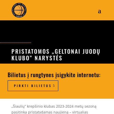
PRISTATOMOS „GELTONAI JUODŲ
KLUBO” NARYSTĖS
Bilietus į rungtynes įsigykite internetu:
PIRKTI BILIETUS
„Šiaulių“ krepšinio klubas 2023-2024 metų sezoną
pasitinka pristatydamas naujieną – virtualias