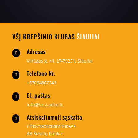
VŠĮ KREPŠINIO KLUBAS
ŠIAULIAI
Adresas

Vilniaus g. 44, LT-76251, Šiauliai
Telefono Nr.

+37064807243
El. paštas

info@bcsiauliai.lt
Atsiskaitomoji sąskaita

LT097180000001700533
AB Šiaulių bankas