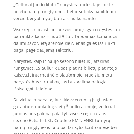
„Geltonai Juodų klubo“ narystes, kurios taps ne tik
bilietu namų rungtynėms, bet ir suteiks papildomų
verčių bei galimybę būti arčiau komandos.
Visi krepšinio aistruoliai kviečiami įsigyti narystes itin
patrauklia kaina – nuo 39 Eur. Tapdamas komandos
dalimi savo vietą arenoje kiekvienas galės išsirinkti
pagal pageidaujamą sektorių.
Narystes, kaip ir naujo sezono bilietus į atskiras
rungtynes, „Šiaulių“ klubas platins bilietų platintojo
kakava.lt internetinėje platformoje. Nuo šių metų
narystės bus virtualios, jas bus galima patogiai
išsisaugoti telefone.
Su virtualia naryste, kuri kiekvienam ją įsigijusiam
garantuos nuolatinę vietą Šiaulių arenoje, geltonai
juodus bus galima palaikyti visose reguliaraus
sezono Betsafe-LKL, Citadele KMT, ENBL turnyrų
namų rungtynėse, taip pat lankytis kontrolinėse bei