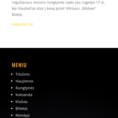
reguliaraus sezono rungtynės įvyks jau rugsėjo 17 d.,
kai šiauliečiai stos į kovą prieš Vilniaus „Wolves“
klubą.
Įsigykite čia!
MENIU
Titulinis
Naujienos
Rungtynės
Komanda
Klubas
Bilietai
Rėmėjai