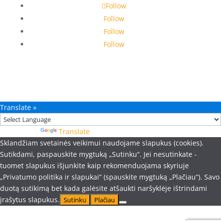
Follow
Follow
Follow
Follow
Translate »
Powered by
Translate
Sklandžiam svetainės veikimui naudojame slapukus (cookies).
Sutikdami, paspauskite mygtuką „Sutinku“. Jei nesutinkate -
tuomet slapukus išjunkite kaip rekomenduojama skyriuje
„Privatumo politika ir slapukai“ (spauskite mygtuką „Plačiau“). Savo
duotą sutikimą bet kada galėsite atšaukti naršyklėje ištrindami
įrašytus slapukus.
Sutinku
Plačiau