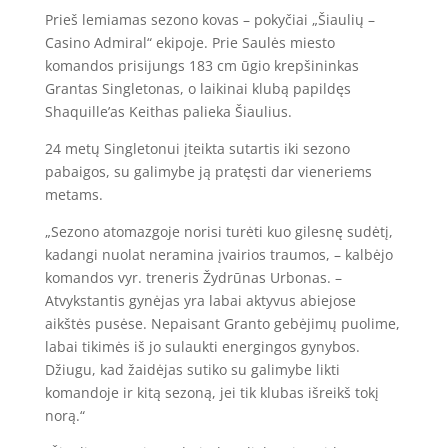
Prieš lemiamas sezono kovas – pokyčiai „Šiaulių –
Casino Admiral“ ekipoje. Prie Saulės miesto
komandos prisijungs 183 cm ūgio krepšininkas
Grantas Singletonas, o laikinai klubą papildęs
Shaquille’as Keithas palieka Šiaulius.
24 metų Singletonui įteikta sutartis iki sezono
pabaigos, su galimybe ją pratęsti dar vieneriems
metams.
„Sezono atomazgoje norisi turėti kuo gilesnę sudėtį,
kadangi nuolat neramina įvairios traumos, – kalbėjo
komandos vyr. treneris Žydrūnas Urbonas. –
Atvykstantis gynėjas yra labai aktyvus abiejose
aikštės pusėse. Nepaisant Granto gebėjimų puolime,
labai tikimės iš jo sulaukti energingos gynybos.
Džiugu, kad žaidėjas sutiko su galimybe likti
komandoje ir kitą sezoną, jei tik klubas išreikš tokį
norą.“