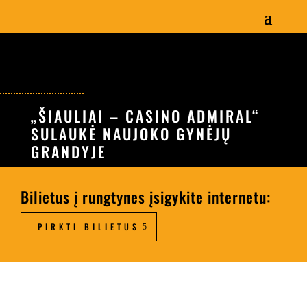
„ŠIAULIAI – CASINO ADMIRAL“
SULAUKĖ NAUJOKO GYNĖJŲ
GRANDYJE
Bilietus į rungtynes įsigykite internetu:
PIRKTI BILIETUS