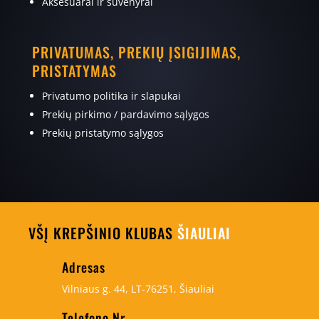
Aksesuarai ir suvenyrai
PRIVATUMAS, PREKIŲ ĮSIGIJIMAS,
PRISTATYMAS
Privatumo politika ir slapukai
Prekių pirkimo / pardavimo sąlygos
Prekių pristatymo sąlygos
VŠĮ KREPŠINIO KLUBAS
ŠIAULIAI
Adresas
Vilniaus g. 44, LT-76251, Šiauliai
Telefono Nr.