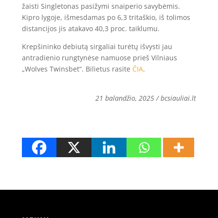
žaisti Singletonas pasižymi snaiperio savybėmis.
Kipro lygoje, išmesdamas po 6,3 tritaškio, iš tolimos
distancijos jis atakavo 40,3 proc. taiklumu.
Krepšininko debiutą sirgaliai turėtų išvysti jau
antradienio rungtynėse namuose prieš Vilniaus
„Wolves Twinsbet“. Bilietus rasite
ČIA
.
21 balandžio, 2025 / bcsiauliai.lt