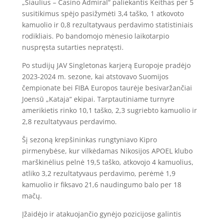
„Šiaulius – Casino Admiral“ paliekantis Keithas per 5
susitikimus spėjo pasižymėti 3,4 taško, 1 atkovoto
kamuolio ir 0,8 rezultatyvaus perdavimo statistiniais
rodikliais. Po bandomojo mėnesio laikotarpio
nuspręsta sutarties nepratęsti.
Po studijų JAV Singletonas karjerą Europoje pradėjo
2023-2024 m. sezone, kai atstovavo Suomijos
čempionate bei FIBA Europos taurėje besivaržančiai
Joensū „Kataja“ ekipai. Tarptautiniame turnyre
amerikietis rinko 10,1 taško, 2,3 sugriebto kamuolio ir
2,8 rezultatyvaus perdavimo.
Šį sezoną krepšininkas rungtyniavo Kipro
pirmenybėse, kur vilkėdamas Nikosijos APOEL klubo
marškinėlius pelnė 19,5 taško, atkovojo 4 kamuolius,
atliko 3,2 rezultatyvaus perdavimo, perėmė 1,9
kamuolio ir fiksavo 21,6 naudingumo balo per 18
mačų.
Įžaidėjo ir atakuojančio gynėjo pozicijose galintis