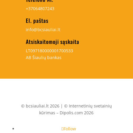
+37064807243
El. paštas
info@bcsiauliai.lt
Atsiskaitomoji sąskaita
LT097180000001700533
AB Šiaulių bankas
© bcsiauliai.lt 2026 | © Internetinių svetainių
kūrimas – Dipolis.com 2026
Follow