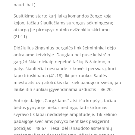
naud. bal.).
Susitikimo starte kurį laiką komandos žengė koja
kojon, tačiau šiauliečiams surengus sėkmingesnę
atkarpą jie pirmąsyk nutolo dviženkliu skirtumu
(21:11).
Didžiulius žingsnius pergalės link šeimininkai dėjo
antrajame ketvirtyje. Daugiau nei pusę ketvirčio
gargždiškiai niekaip nepelnė taškų iš žaidimo, o
patys šiauliečiai nesnaudė ir krovėsi persvarą, kuri
tapo triuškinama (41:18). Iki pertraukos Saulės
miesto atstovų atotrūkis dar kiek paaugo ir svečių jau
laukė itin sunkiai įgyvendinama užduotis – 46:20.
Antroje dalyje „Gargždams“ atsirišo krepšys, tačiau
bėdos gynyboje niekur nedingo, tad skirtumas
svyravo tik labai nedidelėje amplitudėje. Tik kėlinio
pabaigoje svečiams pavyko bent kiek pasigerinti
pozicijas – 48:67. Tiesa, dėl išnaudoto asmeninių