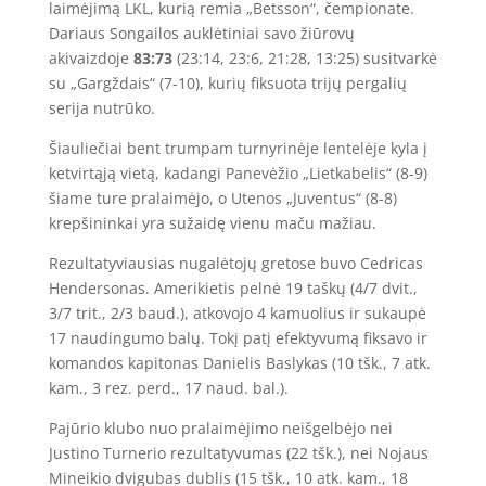
laimėjimą LKL, kurią remia „Betsson“, čempionate.
Dariaus Songailos auklėtiniai savo žiūrovų
akivaizdoje
83:73
(23:14, 23:6, 21:28, 13:25) susitvarkė
su „Gargždais“ (7-10), kurių fiksuota trijų pergalių
serija nutrūko.
Šiauliečiai bent trumpam turnyrinėje lentelėje kyla į
ketvirtąją vietą, kadangi Panevėžio „Lietkabelis“ (8-9)
šiame ture pralaimėjo, o Utenos „Juventus“ (8-8)
krepšininkai yra sužaidę vienu maču mažiau.
Rezultatyviausias nugalėtojų gretose buvo Cedricas
Hendersonas. Amerikietis pelnė 19 taškų (4/7 dvit.,
3/7 trit., 2/3 baud.), atkovojo 4 kamuolius ir sukaupė
17 naudingumo balų. Tokį patį efektyvumą fiksavo ir
komandos kapitonas Danielis Baslykas (10 tšk., 7 atk.
kam., 3 rez. perd., 17 naud. bal.).
Pajūrio klubo nuo pralaimėjimo neišgelbėjo nei
Justino Turnerio rezultatyvumas (22 tšk.), nei Nojaus
Mineikio dvigubas dublis (15 tšk., 10 atk. kam., 18