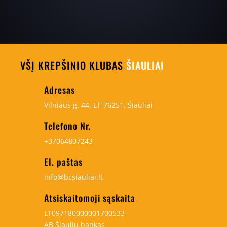
VŠĮ KREPŠINIO KLUBAS
ŠIAULIAI
Adresas
Vilniaus g. 44, LT-76251, Šiauliai
Telefono Nr.
+37064807243
El. paštas
info@bcsiauliai.lt
Atsiskaitomoji sąskaita
LT097180000001700533
AB Šiaulių bankas