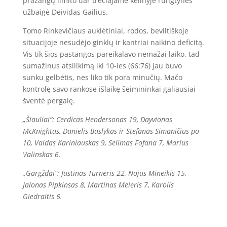
pražangų limito dar trečiajame kėlinyje rungtynes
užbaigė Deividas Gailius.
Tomo Rinkevičiaus auklėtiniai, rodos, beviltiškoje
situacijoje nesudėjo ginklų ir kantriai naikino deficitą.
Vis tik šios pastangos pareikalavo nemažai laiko, tad
sumažinus atsilikimą iki 10-ies (66:76) jau buvo
sunku gelbėtis, nes liko tik pora minučių. Mačo
kontrolę savo rankose išlaikę šeimininkai galiausiai
šventė pergalę.
„Šiauliai“: Cerdicas Hendersonas 19, Dayvionas
McKnightas, Danielis Baslykas ir Stefanas Simaničius po
10, Vaidas Kariniauskas 9, Selimas Fofana 7, Marius
Valinskas 6.
„Gargždai“: Justinas Turneris 22, Nojus Mineikis 15,
Jalonas Pipkinsas 8, Martinas Meieris 7, Karolis
Giedraitis 6.