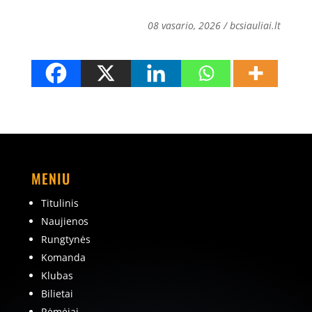
08 vasario, 2026 / bcsiauliai.lt
MENIU
Titulinis
Naujienos
Rungtynės
Komanda
Klubas
Bilietai
Rėmėjai