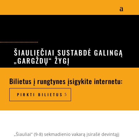
ŠIAULIEČIAI SUSTABDĖ GALINGĄ
„GARGŽDŲ“ ŽYGĮ
Bilietus į rungtynes įsigykite internetu:
PIRKTI BILIETUS
„Šiauliai“ (9-8) sekmadienio vakarą įsirašė devintąjį