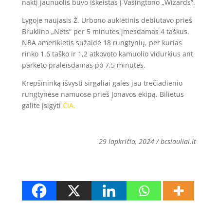
naktį jaunuolis buvo iškeistas į Vašingtono „Wizards“.
Lygoje naujasis Ž. Urbono auklėtinis debiutavo prieš
Bruklino „Nets“ per 5 minutes įmesdamas 4 taškus.
NBA amerikietis sužaidė 18 rungtynių, per kurias
rinko 1,6 taško ir 1,2 atkovoto kamuolio vidurkius ant
parketo praleisdamas po 7,5 minutės.
Krepšininką išvysti sirgaliai galės jau trečiadienio
rungtynėse namuose prieš Jonavos ekipą. Bilietus
galite įsigyti
ČIA.
29 lapkričio, 2024 / bcsiauliai.lt