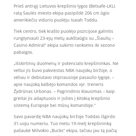
Prieš antrąjį Lietuvos krepšinio lygos (Betsafe-LKL)
ratą Saulės miesto ekipa pasipildė 206 cm ūgio
amerikiečiu vidurio puolėju Isaiah Toddu.
Tiek centro, tiek krašto puolėjo pozicijose galintis
rungtyniauti 23-ejų metų aukštaūgis su „Šiaulių –
Casino Admiral“ ekipa sukirto rankomis iki sezono
pabaigos.
„Išskirtinių duomenų ir potencialo krepšininkas. Ne
veltui jis buvo pakviestas NBA naujokų biržoje, o
vėliau ir debiutavo stipriausioje pasaulio lygoje, –
apie naujoką kalbėjo komandos vyr. treneris
Žydrūnas Urbonas. – Pagrindinis klausimas – kaip
greitai jis adaptuosis ir įsilies į kitokią krepšinio
sistemą Europoje bei mūsų komandoje.“
Savo pavardę NBA naujokų biržoje Toddas išgirdo
31-uoju numeriu. Tuo metu 19-metį krepšininką
pašaukė Milvokio „Bucks“ ekipa, tačiau jau tą pačią