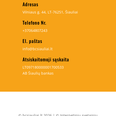
Adresas
Vilniaus g. 44, LT-76251, Šiauliai
Telefono Nr.
+37064807243
El. paštas
info@bcsiauliai.lt
Atsiskaitomoji sąskaita
LT097180000001700533
AB Šiaulių bankas
© bcsiauliai.lt 2026 | © Internetinių svetainių