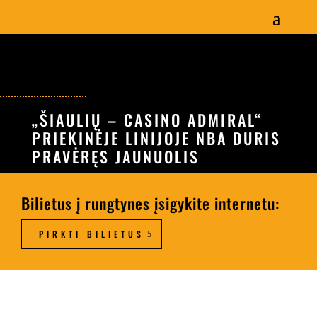
„ŠIAULIŲ – CASINO ADMIRAL“
PRIEKINĖJE LINIJOJE NBA DURIS
PRAVĖRĘS JAUNUOLIS
Bilietus į rungtynes įsigykite internetu:
PIRKTI BILIETUS