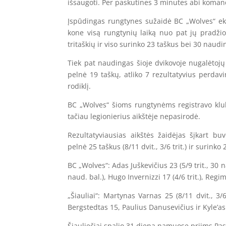
išsaugoti. Per paskutines 3 minutes abi koman
Įspūdingas rungtynes sužaidė BC „Wolves“ eki
kone visą rungtynių laiką nuo pat jų pradžios
tritaškių ir viso surinko 23 taškus bei 30 naud
Tiek pat naudingas šioje dvikovoje nugalėtoj
pelnė 19 taškų, atliko 7 rezultatyvius perda
rodiklį.
BC „Wolves“ šioms rungtynėms registravo klu
tačiau legionierius aikštėje nepasirodė.
Rezultatyviausias aikštės žaidėjas šįkart bu
pelnė 25 taškus (8/11 dvit., 3/6 trit.) ir surin
BC „Wolves“: Adas Juškevičius 23 (5/9 trit., 30 
naud. bal.), Hugo Invernizzi 17 (4/6 trit.), Re
„Šiauliai“: Martynas Varnas 25 (8/11 dvit., 3/6
Bergstedtas 15, Paulius Danusevičius ir Kyle’a
Šiauliečiai spalio 31 dieną namuose priims Pas