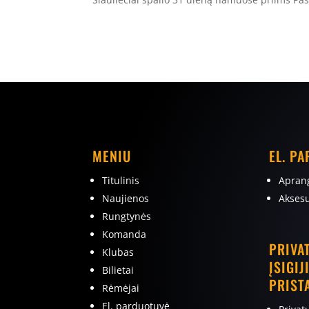
MENIU
EL. P
Titulinis
Apran
Naujienos
Aksesu
Rungtynės
Komanda
PRIVA
Klubas
ĮSIGIJ
Bilietai
PRIST
Rėmėjai
El. parduotuvė