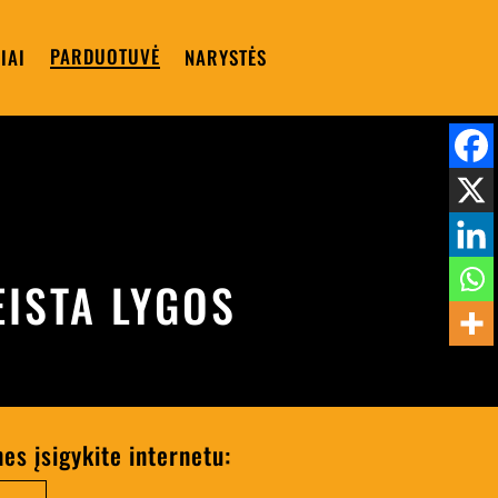
PARDUOTUVĖ
IAI
NARYSTĖS
EISTA LYGOS
nes įsigykite internetu: