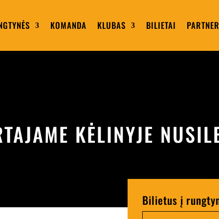
NGTYNĖS
KOMANDA
KLUBAS
BILIETAI
PARTNER
TAJAME KĖLINYJE NUSIL
Bilietus į rungty