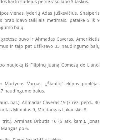
dos kartu sudėjus pelnė viso labo 3 taškus.
pos vienas lyderių Adas Juškevičius. Snaiperis
 prabildavo taikliais metimais, pataikė 5 iš 9
ingumo balų.
ų gretose buvo ir Ahmadas Caveras. Amerikietis
vimus ir taip pat užfiksavo 33 naudingumo balų
bo naujoką iš Filipinų Juaną Gomezą de Liano,
vo Martynas Varnas. „Šiaulių“ ekipos puolėjas
ko 27 naudingumo balus.
naud. bal.), Ahmadas Caveras 19 (7 rez. perd., 30
gimantas Miniotas 9, Mindaugas Lukauskis 8.
 trit.), Arminas Urbutis 16 (5 atk. kam.), Jonas
s Mangas po 6.
valio „Pieno žvaigždžių“ ekipą.