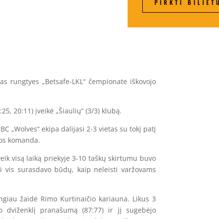
PIRKTI BILIET
as rungtyes „Betsafe-LKL“ čempionate iškovojo
25, 20:11) įveikė „Šiaulių“ (3/3) klubą.
C „Wolves“ ekipa dalijasi 2-3 vietas su tokį patį
avos komanda.
veik visą laiką priekyje 3-10 taškų skirtumu buvo
ai vis surasdavo būdų, kaip neleisti varžovams
ingiau žaidė Rimo Kurtinaičio kariauna. Likus 3
jo dviženklį pranašumą (87:77) ir jį sugebėjo