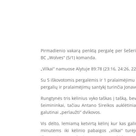
Pirmadienio vakarą penktą pergalę per šešeri
BC „Wolves“ (5/1) komanda.
„Vilkai“ namuose Alytuje 89:78 (23:16, 24:26, 22:
Su 5 iškovotomis pergalėmis ir 1 pralaimėjimu B
pergalių ir pralaimėjimų santykį turinčia Jon
Rungtynės tris kėlinius vyko taškas į tašką, be
šeimininkai, tačiau Antano Sireikos auklėtini
galutinai „perlaužti“ dvikovos.
Vis dėlto, lemiamą ketvirtą kėlinį kur kas gal
minutėms iki kėlinio pabaigos „vilkai“ turė