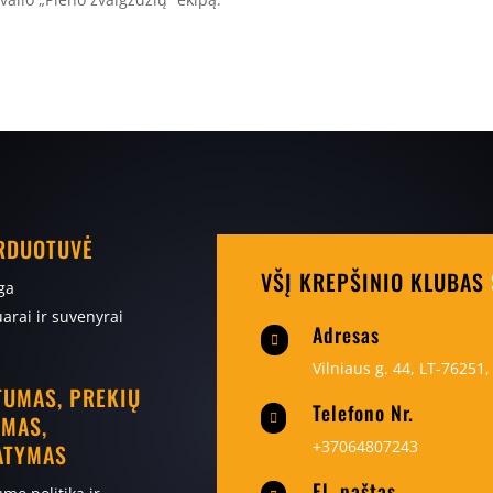
ARDUOTUVĖ
VŠĮ KREPŠINIO KLUBAS
ga
arai ir suvenyrai
Adresas

Vilniaus g. 44, LT-76251, 
TUMAS, PREKIŲ
Telefono Nr.
IMAS,

+37064807243
ATYMAS
El. paštas