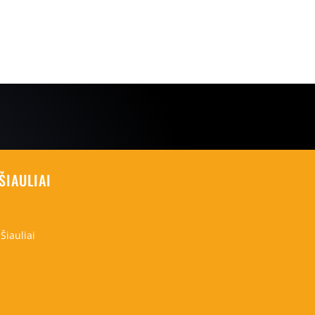
ŠIAULIAI
Šiauliai