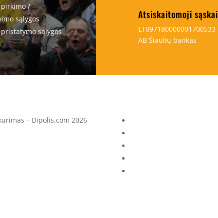
 pirkimo /
Atsiskaitomoji sąska
imo sąlygos
LT097180000001700533
 pristatymo sąlygos
AB Šiaulių bankas
 kūrimas – Dipolis.com 2026