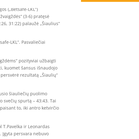
gos („Betsafe-LKL“)
žvaigždės“ (3-6) pratęsė
21:26, 31:22) palaužė „Šiaulius“
safe-LKL“. Pasvaliečiai
gždėms“ pozityviai užbaigti
rpti, kuomet šansus išnaudojo
persvėrė rezultatą „Šiaulių“
usio šiauliečių puolimo
do svečių spurtą – 43:43. Tai
aisant to, iki antro ketvirčio
l T.Pavelka ir Leonardas
7. Įgyta persvara nebuvo