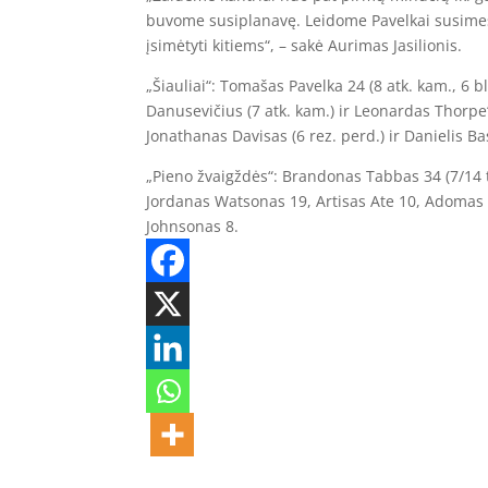
buvome susiplanavę. Leidome Pavelkai susimes
įsimėtyti kitiems“, – sakė Aurimas Jasilionis.
„Šiauliai“: Tomašas Pavelka 24 (8 atk. kam., 6 bl
Danusevičius (7 atk. kam.) ir Leonardas Thorpe‘a
Jonathanas Davisas (6 rez. perd.) ir Danielis Ba
„Pieno žvaigždės“: Brandonas Tabbas 34 (7/14 tri
Jordanas Watsonas 19, Artisas Ate 10, Adomas 
Johnsonas 8.