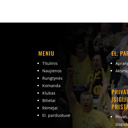
MENIU
EL. P
Titulinis
Apran
Naujienos
Aksesu
Rungtynės
Komanda
PRIVA
Klubas
ĮSIGIJ
Bilietai
PRIST
Rėmėjai
El. parduotuvė
Privat
slapuk