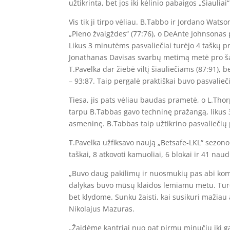
užtikrinta, bet jos iki kėlinio pabaigos „Šiauliai
Vis tik ji tirpo vėliau. B.Tabbo ir Jordano Watso
„Pieno žvaigždes“ (77:76), o DeAnte Johnsonas p
Likus 3 minutėms pasvaliečiai turėjo 4 taškų p
Jonathanas Davisas svarbų metimą metė pro ša
T.Pavelka dar žiebė viltį šiauliečiams (87:91), 
– 93:87. Taip pergalė praktiškai buvo pasvalieč
Tiesa, jis pats vėliau baudas prametė, o L.Thorp
tarpu B.Tabbas gavo techninę pražangą, likus 3
asmeninę. B.Tabbas taip užtikrino pasvaliečių 
T.Pavelka užfiksavo naują „Betsafe-LKL“ sezon
taškai, 8 atkovoti kamuoliai, 6 blokai ir 41 nau
„Buvo daug pakilimų ir nuosmukių pas abi ko
dalykas buvo mūsų klaidos lemiamu metu. Turė
bet klydome. Sunku žaisti, kai susikuri mažiau 
Nikolajus Mazuras.
„Žaidėme kantriai nuo pat pirmų minučių iki ga