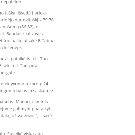
“ nepaleido.
no taškai išvedė į priekį
ridėjo dar dvitaškį – 79:76.
ranašumą (86:82), o
lį. Baudas realizavęs
bet tuo pačiu atsakė B.Tabbas
ių kišenėje.
e‘as pataikė iš toli. Tuo
 sek., o L.Thorpe‘as –
pergalę.
o efektyvumo rekordą: 24
dingumo balas jo sąskaitoje.
mandas. Manau, esminis
jome galimybių pataikyti,
atakų už varžovus“, – sakė
lo. Suveikė viskas, ką