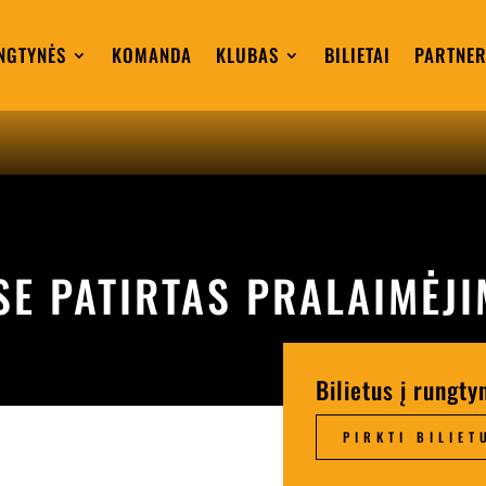
NGTYNĖS
KOMANDA
KLUBAS
BILIETAI
PARTNER
SE PATIRTAS PRALAIMĖJ
Bilietus į rungty
PIRKTI BILIET