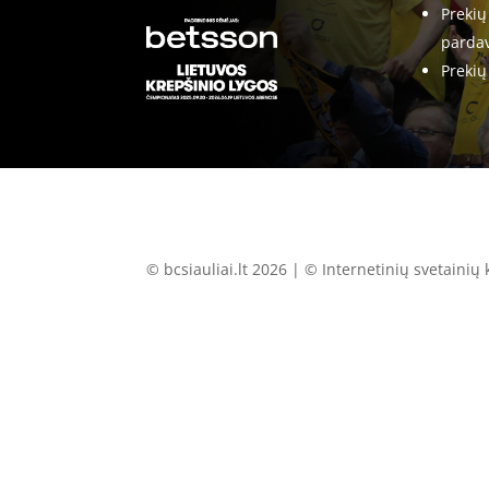
Prekių
pardav
Prekių
© bcsiauliai.lt 2026 | © Internetinių svetainių