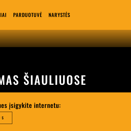
IAI
PARDUOTUVĖ
NARYSTĖS
IMAS ŠIAULIUOSE
nes įsigykite internetu:
US