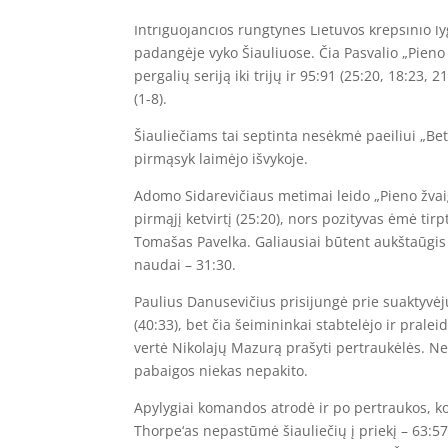
Intriguojančios rungtynės Lietuvos krepšinio ly
padangėje vyko Šiauliuose. Čia Pasvalio „Pieno 
pergalių seriją iki trijų ir 95:91 (25:20, 18:23, 
(1-8).
Šiauliečiams tai septinta nesėkmė paeiliui „Bet
pirmąsyk laimėjo išvykoje.
Adomo Sidarevičiaus metimai leido „Pieno žvai
pirmąjį ketvirtį (25:20), nors pozityvas ėmė ti
Tomašas Pavelka. Galiausiai būtent aukštaūgis 
naudai – 31:30.
Paulius Danusevičius prisijungė prie suaktyvėj
(40:33), bet čia šeimininkai stabtelėjo ir pralei
vertė Nikolajų Mazurą prašyti pertraukėlės. Nep
pabaigos niekas nepakito.
Apylygiai komandos atrodė ir po pertraukos, ko
Thorpe‘as nepastūmė šiauliečių į priekį – 63:5