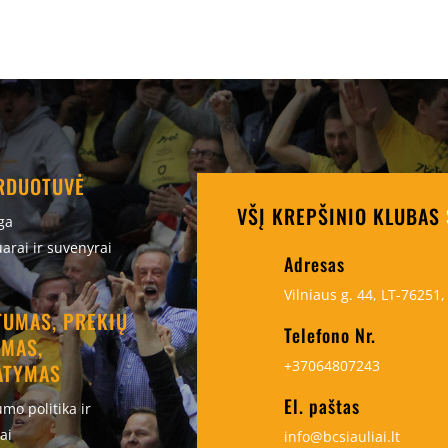
ARDUOTUVĖ
VŠĮ KREPŠINIO KLUBAS
ga
arai ir suvenyrai
Adresas
Vilniaus g. 44, LT-76251, 
TUMAS, PREKIŲ
Telefono Nr.
IMAS,
+37064807243
ATYMAS
El. paštas
umo politika ir
ai
info@bcsiauliai.lt