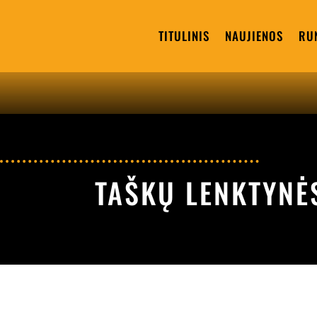
TITULINIS
NAUJIENOS
RU
TAŠKŲ LENKTYNĖ