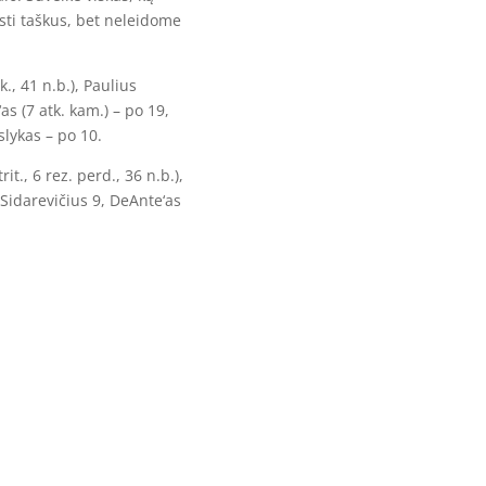
ti taškus, bet neleidome
k., 41 n.b.), Paulius
s (7 atk. kam.) – po 19,
slykas – po 10.
t., 6 rez. perd., 36 n.b.),
Sidarevičius 9, DeAnte‘as