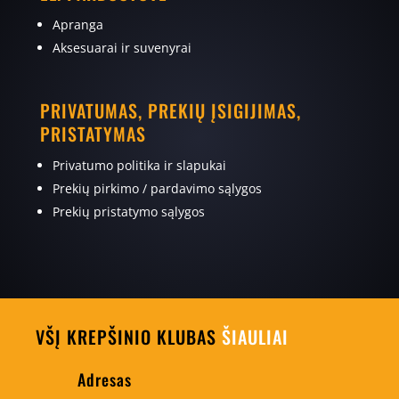
Apranga
Aksesuarai ir suvenyrai
PRIVATUMAS, PREKIŲ ĮSIGIJIMAS,
PRISTATYMAS
Privatumo politika ir slapukai
Prekių pirkimo / pardavimo sąlygos
Prekių pristatymo sąlygos
VŠĮ KREPŠINIO KLUBAS
ŠIAULIAI
Adresas