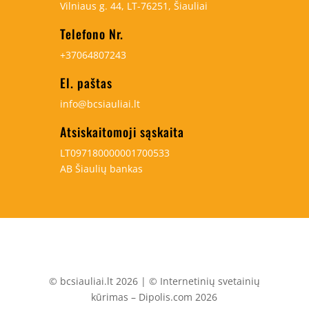
Vilniaus g. 44, LT-76251, Šiauliai
Telefono Nr.
+37064807243
El. paštas
info@bcsiauliai.lt
Atsiskaitomoji sąskaita
LT097180000001700533
AB Šiaulių bankas
© bcsiauliai.lt 2026 | © Internetinių svetainių
kūrimas – Dipolis.com 2026