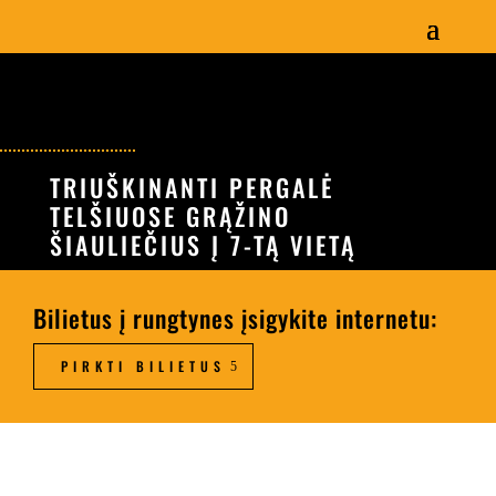
TRIUŠKINANTI PERGALĖ
TELŠIUOSE GRĄŽINO
ŠIAULIEČIUS Į 7-TĄ VIETĄ
Bilietus į rungtynes įsigykite internetu:
PIRKTI BILIETUS