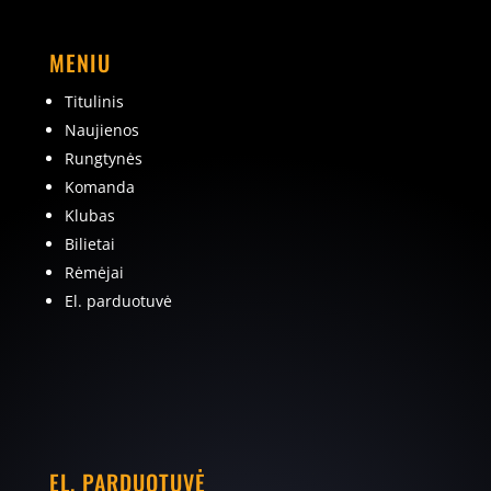
MENIU
Titulinis
Naujienos
Rungtynės
Komanda
Klubas
Bilietai
Rėmėjai
El. parduotuvė
EL. PARDUOTUVĖ