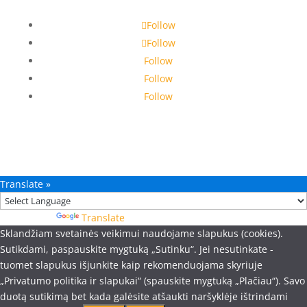
Follow
Follow
Follow
Follow
Follow
Translate »
Powered by
Translate
Sklandžiam svetainės veikimui naudojame slapukus (cookies).
Sutikdami, paspauskite mygtuką „Sutinku“. Jei nesutinkate -
tuomet slapukus išjunkite kaip rekomenduojama skyriuje
„Privatumo politika ir slapukai“ (spauskite mygtuką „Plačiau“). Savo
duotą sutikimą bet kada galėsite atšaukti naršyklėje ištrindami