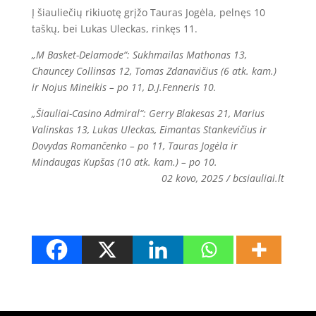
Į šiauliečių rikiuotę grįžo Tauras Jogėla, pelnęs 10
taškų, bei Lukas Uleckas, rinkęs 11.
„M Basket-Delamode“: Sukhmailas Mathonas 13,
Chauncey Collinsas 12, Tomas Zdanavičius (6 atk. kam.)
ir Nojus Mineikis – po 11, D.J.Fenneris 10.
„Šiauliai-Casino Admiral“: Gerry Blakesas 21, Marius
Valinskas 13, Lukas Uleckas, Eimantas Stankevičius ir
Dovydas Romančenko – po 11, Tauras Jogėla ir
Mindaugas Kupšas (10 atk. kam.) – po 10.
02
kovo, 2025 / bcsiauliai.lt