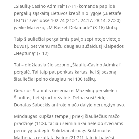
„Šiaulių-Casino Admiral“ (7-11) komanda papildė
pergalių sąskaitą Lietuvos krepšinio lygoje („Betsafe-
LKL“) ir svečiuose 102:74 (21:21, 24:17, 28:14, 27:20)
įveikė Mažeikių „M Basket-Delamode“ (3-16) klubą.
Taip šiauliečiai pergalėmis pavijo septintoje vietoje
buvusį, bet vienu maču daugiau sužaidusį Klaipėdos
„Neptūną“ (7-12).
Tai – didžiausia šio sezono „Šiaulių-Casino Admiral“
pergalė. Tai taip pat penktas kartas, kai šį sezoną
šiauliečiai pelno daugiau nei 100 taškų.
Giedrius Staniulis neseniai iš Mažeikių persikėlė į
Šiaulius, bet šįkart nežaidė. Delną susižeidęs
Donatas Sabeckis antroje mačo dalyje nerungtyniavo.
Mindaugas Kupšas tempė į priekį šiauliečius mačo
pradžioje (11:8), tačiau šeimininkai neleido svečiams
pernelyg pabėgti. Solidžiai atrodęs Sukhmailas
Mathonas rezultatą lygino (21:21), taip ir baigėsi