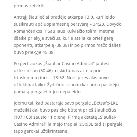
pirmas ketvirtis.
Antrąjį šiauliečiai pradėjo atkarpa 13:0, kuri leido
susikrauti apčiuopiamesnę persvarą – 34:23. Dovydo
Romančenkos ir Sauliaus Kulviečio tolimi metimai
išlaikė priekyje svečius, kurie atsilaikė prieš gerą
oponentų atkarpėlę (38:38) ir po pirmos mačo dalies
buvo priekyje 45:38.
Po pertraukos „Šiauliai-Casino Admiral“ jautėsi
užtikrinčiau (60:46), o skirtumas artėjo prie
triuškinimo ribos – 73:52. Nors prieš akis buvo
užtektinai laiko, Žydrūno Urbono kariauna pasidėjo
pamatą pergalei ir jos nepaleido.
Įdomu tai, kad pastarąją savo pergalę „Betsafe-LKL“
mažeikiškiai buvo pasiekę būtent prieš šiauliečius
(107:103) sausio 11 dieną. Pirmą akistatą „Šiauliai-
Casino Admiral“ laimėjo trapiai (95:93), tad ši pergalė
tapo gerokai užtikrintesnė.