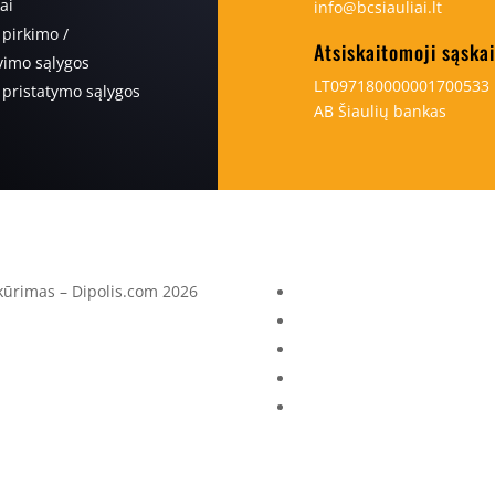
ai
info@bcsiauliai.lt
 pirkimo /
Atsiskaitomoji sąska
imo sąlygos
LT097180000001700533
 pristatymo sąlygos
AB Šiaulių bankas
 kūrimas – Dipolis.com 2026