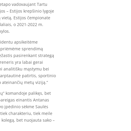
 etapo vadovaujant Tartu
os – Estijos krepšinio lygoje
vietą, Estijos čempionate
daliais, o 2021-2022 m.
kylos.
zidentu apsikeitėme
ir priėmėme sprendimą
riežastis pasirenkant strategą
reneris yra labai gerai
mi analitišku mąstymu bei
tarptautinė patirtis, sportinio
o ateinančių metų viziją.“
lių“ komandoje palikęs, bet
pareigas einantis Antanas
savo įpėdinio sėkme Saulės
iek charakteriu, tiek meile
p kolegą, bet nuojauta sako –