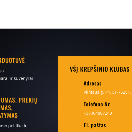
ARDUOTUVĖ
VŠĮ KREPŠINIO KLUBAS
ga
arai ir suvenyrai
Adresas
Vilniaus g. 44, LT-76251, 
TUMAS, PREKIŲ
Telefono Nr.
IMAS,
+37064807243
ATYMAS
El. paštas
umo politika ir