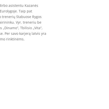
 dirbo asistentu Kazanės
Eurolygoje. Taip pat
o trenerių štabuose Rygos
airininku. Vyr. treneriu be
„Dinamo“, Tbilisio „Vita“,
 Per savo karjerą latvis yra
imo rinktinėms.