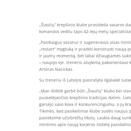
„Šiaulių“ krepšinio klube prasideda vasaros da
komandos vedliu tapo 42-iejų metų specialista
„Pasibaigus sezonui ir sugeneravus visas minti
„restart“ mygtuką ir pradėti konstruoti naują 
ir jautrų momentą, bet labai džiaugiamės suki
– naujojo vyr. trenerio atvykimą pakomentavo 
Artūras Nacickas.
Su treneriu iš Latvijos pasirašyta ilgalaikė suta
„Man didelė garbė būti „Šiaulių“ klubo bei vi
puoselėjančios krepšinio tradicijas dalimi. Liet
garsėjo savo kova ir konkurencingumu, o jų kra
Tikimės, kad pasikeitimai klube sudės naujus p
pasieksime užsibrėžtų tikslų. Laukia daug sunk
mintimis apie naują karjeros stotelę pasidalin