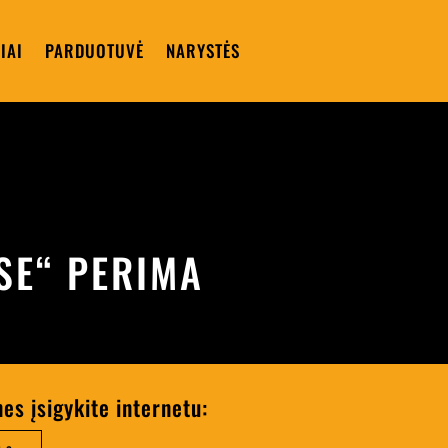
IAI
PARDUOTUVĖ
NARYSTĖS
SE“ PERIMA
nes įsigykite internetu: