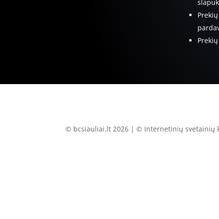
slapuk
Prekių
pardav
Prekių
© bcsiauliai.lt 2026 | © Internetinių svetainių