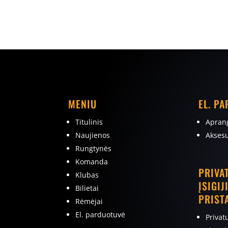
MENIU
EL. P
Titulinis
Apran
Naujienos
Aksesu
Rungtynės
Komanda
PRIVA
Klubas
ĮSIGIJ
Bilietai
PRIST
Rėmėjai
El. parduotuvė
Privat