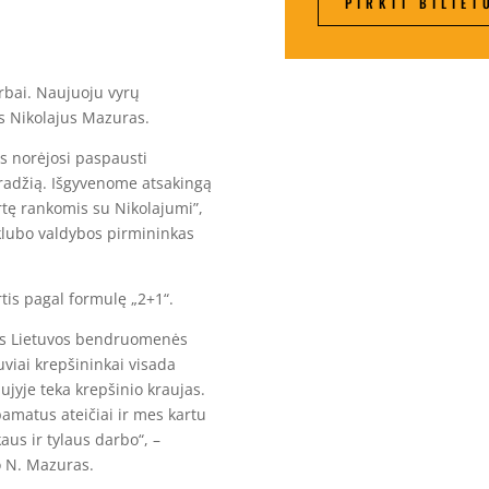
PIRKTI BILIET
rbai. Naujuoju vyrų
s Nikolajus Mazuras.
s norėjosi paspausti
pradžią. Išgyvenome atsakingą
rtę rankomis su Nikolajumi”,
klubo valdybos pirmininkas
rtis pagal formulę „2+1“.
sos Lietuvos bendruomenės
uviai krepšininkai visada
ujyje teka krepšinio kraujas.
amatus ateičiai ir mes kartu
aus ir tylaus darbo“, –
o N. Mazuras.