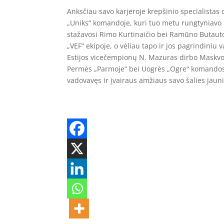
Anksčiau savo karjeroje krepšinio specialistas
„Uniks“ komandoje, kuri tuo metu rungtyniavo 
stažavosi Rimo Kurtinaičio bei Ramūno Butaut
„VEF“ ekipoje, o vėliau tapo ir jos pagrindiniu v
Estijos vicečempionų N. Mazuras dirbo Maskvos 
Permės „Parmoje“ bei Uogrės „Ogre“ komandose.
vadovavęs ir įvairaus amžiaus savo šalies jaun