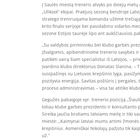
Į Saulės miestą treneris atvyks po dviejų metų
„Ulikool“ ekipai. Praėjusį sezoną bendroje Latvij
stratego treniruojama komanda užėmė trečiąją 
krito finalo serijoje bei pasidabino sidarbo me
sezone Estijos taurėje lipo ant aukščiausios pa
„Su valdybos pirmininku bei klubo garbės pre
įžvalgomis, apibendrinome trenerio savybes 
patikėti vairą šiam specialistui iš Latvijos, – p
įvardino klubo direktorius Donatas Slanina. – T
susipažinęs su Lietuvos krepšinio lyga, pasižy
pozityvia energija. Savitas požiūris į pergales, 
proceso administravimas – visa tai atitiko klub
Gegužės pabaigoje vyr. trenerio poziciją „Šiau
toliau klube garbės prezidento ir konsultanto 
Sireika jaučia broliams latviams meilę ir tiki 
mieste: „Kaimynai latviai mums artimi žmonės t
krepšiniui. Asmeniškai Nikolajų pažįstu tik kai
už.“