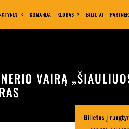
NGTYNĖS
KOMANDA
KLUBAS
BILIETAI
PARTNER
ENERIO VAIRĄ „ŠIAULIUO
URAS
Bilietus į rungty