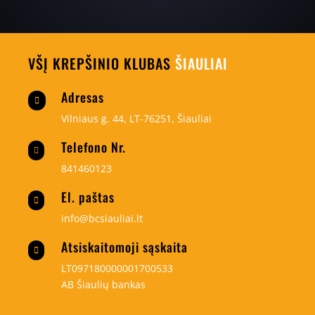
VŠĮ KREPŠINIO KLUBAS
ŠIAULIAI
Adresas

Vilniaus g. 44, LT-76251, Šiauliai
Telefono Nr.

841460123
El. paštas

info@bcsiauliai.lt
Atsiskaitomoji sąskaita

LT097180000001700533
AB Šiaulių bankas