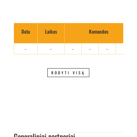
Data
Laikas
Komandos
–
–
–
–
–
–
RODYTI VISĄ
Generaliniai partneriai