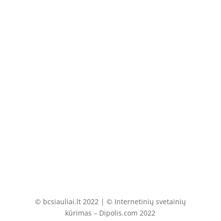
info@bcsiauliai.lt
Atsiskaitomoji sąskaita
LT097180000001700533
AB Šiaulių bankas
© bcsiauliai.lt 2022 | © Internetinių svetainių
kūrimas – Dipolis.com 2022