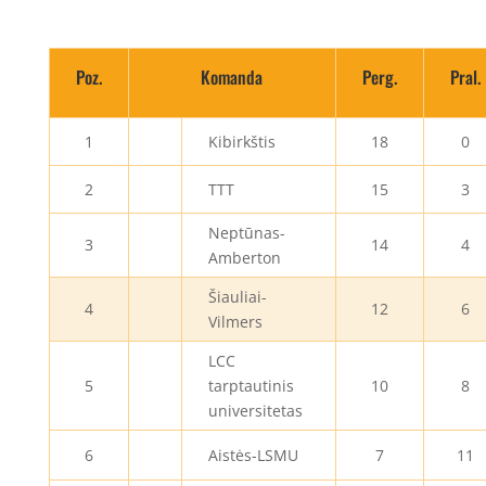
Poz.
Komanda
Perg.
Pral.
1
Kibirkštis
18
0
2
TTT
15
3
Neptūnas-
3
14
4
Amberton
Šiauliai-
4
12
6
Vilmers
LCC
5
tarptautinis
10
8
universitetas
6
Aistės-LSMU
7
11