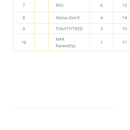
7
RSU
6
12
8
Alytus-Gut.lt
4
14
9
TSA/CITYTEED
3
15
MKK
10
1
17
Panevėžys