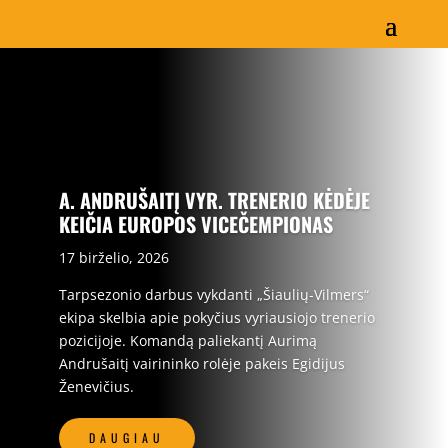
A. ANDRUŠAITĮ VYR. TRENERIO KĖDĖJE
KEIČIA EUROPOS VICEČEMPIONAS
17 birželio, 2026
Tarpsezonio darbus vykdanti „Šiaulių-Vilmers“
ekipa skelbia apie pokyčius vyriausiojo trenerio
pozicijoje. Komandą paliekantį Aurimą
Andrušaitį vairininko rolėje pakeis Egidijus
Ženevičius.
DAUGIAU