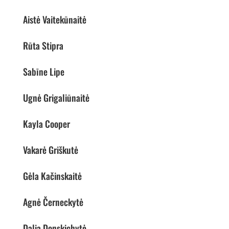
Aistė Vaitekūnaitė
Rūta Stipra
Sabīne Lipe
Ugnė Grigaliūnaitė
Kayla Cooper
Vakarė Griškutė
Gėla Kačinskaitė
Agnė Černeckytė
Dalia Donskichytė