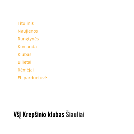
Meniu
Titulinis
Naujienos
Rungtynės
Komanda
Klubas
Bilietai
Rėmėjai
El. parduotuvė
VšĮ Krepšinio klubas
Šiauliai