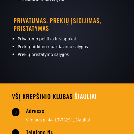
PRIVATUMAS, PREKIŲ ĮSIGIJIMAS,
PRISTATYMAS
Privatumo politika ir slapukai
Prekių pirkimo / pardavimo sąlygos
Prekių pristatymo sąlygos
VŠĮ KREPŠINIO KLUBAS
ŠIAULIAI
Adresas

Vilniaus g. 44, LT-76251, Šiauliai
Telefono Nr.
