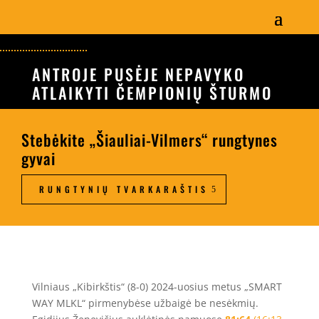
ANTROJE PUSĖJE NEPAVYKO
ATLAIKYTI ČEMPIONIŲ ŠTURMO
Stebėkite „Šiauliai-Vilmers“ rungtynes
gyvai
RUNGTYNIŲ TVARKARAŠTIS
Vilniaus „Kibirkštis“ (8-0) 2024-uosius metus „SMART
WAY MLKL“ pirmenybėse užbaigė be nesėkmių.