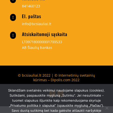
841460123
El. paštas

info@bcsiauliai.lt
Atsiskaitomoji sąskaita

LT097180000001700533
AB Šiaulių bankas
© bcsiauliai.lt 2022 | © Internetinių svetainių
kūrimas – Dipolis.com 2022
Sklandžiam svetainės veikimui naudojame slapukus (cookies).
Sutikdami, paspauskite mygtuką „Sutinku“. Jei nesutinkate -
tuomet slapukus išjunkite kaip rekomenduojama skyriuje
„Privatumo politika ir slapukai“ (spauskite mygtuką „Plačiau“).
Savo duotą sutikimą bet kada galėsite atšaukti naršyklėje