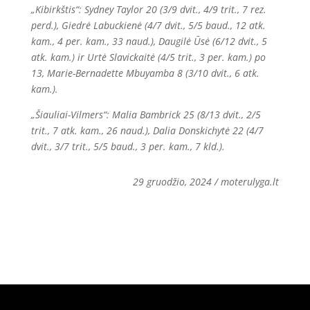
„Kibirkštis“: Sydney Taylor 20 (3/9 dvit., 4/9 trit., 7 rez.
perd.), Giedrė Labuckienė (4/7 dvit., 5/5 baud., 12 atk.
kam., 4 per. kam., 33 naud.), Daugilė Ūsė (6/12 dvit., 5
atk. kam.) ir Urtė Slavickaitė (4/5 trit., 3 per. kam.) po
13, Marie-Bernadette Mbuyamba 8 (3/10 dvit., 6 atk.
kam.).
„Šiauliai-Vilmers“: Malia Bambrick 25 (8/13 dvit., 2/5
trit., 7 atk. kam., 26 naud.), Dalia Donskichytė 22 (4/7
dvit., 3/7 trit., 5/5 baud., 3 per. kam., 7 kld.).
29 gruodžio, 2024 / moterulyga.lt