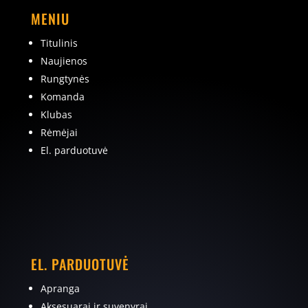
MENIU
Titulinis
Naujienos
Rungtynės
Komanda
Klubas
Rėmėjai
El. parduotuvė
EL. PARDUOTUVĖ
Apranga
Aksesuarai ir suvenyrai