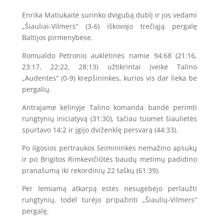
Enrika Matiukaitė surinko dvigubą dublį ir jos vedami
„Šiauliai-Vilmers“ (3-6) iškovojo trečiąją pergalę
Baltijos pirmenybėse.
Romualdo Petronio auklėtinės namie 94:68 (21:16,
23:17, 22:22, 28:13) užtikrintai įveikė Talino
„Audentes“ (0-9) krepšininkes, kurios vis dar lieka be
pergalių.
Antrajame kėlinyje Talino komanda bandė perimti
rungtynių iniciatyvą (31:30), tačiau tuomet šiaulietės
spurtavo 14:2 ir įgijo dviženklę persvarą (44:33).
Po ilgosios pertraukos šeimininkės nemažino apsukų
ir po Brigitos Rimkevičiūtės baudų metimų padidino
pranašumą iki rekordinių 22 taškų (61:39).
Per lemiamą atkarpą estės nesugebėjo perlaužti
rungtynių, todėl turėjo pripažinti „Šiaulių-Vilmers“
pergalę.