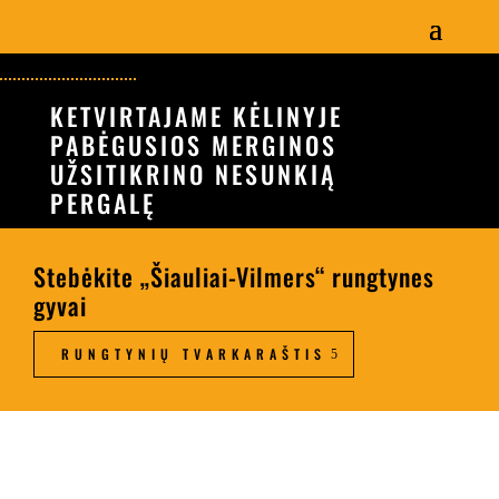
KETVIRTAJAME KĖLINYJE
PABĖGUSIOS MERGINOS
UŽSITIKRINO NESUNKIĄ
PERGALĘ
Stebėkite „Šiauliai-Vilmers“ rungtynes
gyvai
RUNGTYNIŲ TVARKARAŠTIS