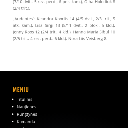
(7/10 dvit., 5 rez. perd., 6 per. kam.), Olha Holodiuk 8
(2/4 trit.).
„Audentes“: Keandra Koorits 14 (4/5 dvit., 2/3 trit., 5
atk. kam.), Lisa Sirgi 13 (5/11 dvit., 2 blok., 5 kld.),
Jenny Roos 12 (2/4 trit., 4 kld.), Hanna Maria Sibul 10
(2/5 trit., 4 rez. perd., 6 kld.), Nora Liis Veisberg 8.
MENIU
Titulinis
Naujienos
Rungtynės
Komanda