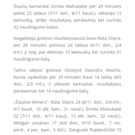
Šiaulių komandai Enrika Matiukaitė per 29 minutes
pelnė 22 taškus (7/11 dvit., 8/11 baud.), atkovojo 13
kamuolių, atliko rezultatyvų perdavimą bei surinko
32 naudingumo balus.
Nugalėtojų gretose rezultatyviausia buvo Rūta Stipra,
per 28 minutes pelniusi 24 taškus (6/11 dvit., 2/4
trit.). Ji taip pat atkovojo 10 kamuolių bei surinko 31
naudingumo balą.
Talino ekipos gretose išsiskyrė Keandra Koorits,
kurios sąskaitoje per 29 minutes buvo 14 taškų (4/5
dvit., 2/3 trit.), 5 atkovoti kamuoliai, rezultatyvus
perdavimas bei 14 naudingumo balų.
„Šiauliai-Vilmers“: Rūta Stipra 24 (6/11 dvit., 2/4 trit.,
6/7 baud., 10 atk. kam., 31 naud.), Enrika Matiukaitė
22 (7/11 dvit., 8/11 baud., 13 atk. kam., 32 naud.),
Morgan Lenahan 17 (4/8 dvit., 9/10 baud., 7 rez.
perd., 4 per. kam., 5 kld.), Danguolė Pupkevičiūtė 15