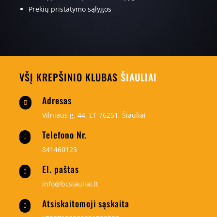
Prekių pristatymo sąlygos
VŠĮ KREPŠINIO KLUBAS
ŠIAULIAI
Adresas

Vilniaus g. 44, LT-76251, Šiauliai
Telefono Nr.

841460123
El. paštas

info@bcsiauliai.lt
Atsiskaitomoji sąskaita
