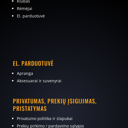
Klubas
Rėmėjai
El. parduotuvė
EL. PARDUOTUVĖ
Apranga
Aksesuarai ir suvenyrai
PRIVATUMAS, PREKIŲ ĮSIGIJIMAS,
PRISTATYMAS
Privatumo politika ir slapukai
Prekių pirkimo / pardavimo sąlygos