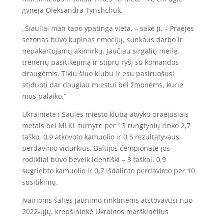
gynėja Oleksandra Tynshchuk.
„Šiauliai man tapo ypatinga vieta, – sakė ji. – Praėjęs
sezonas buvo kupinas emocijų, sunkaus darbo ir
nepakartojamų akimirkų. Jaučiau sirgalių meilę,
trenerių pasitikėjimą ir stiprų ryšį su komandos
draugėmis. Tikiu šiuo klubu ir esu pasiruošusi
atiduoti dar daugiau miestui bei žmonėms, kurie
mus palaiko.“
Ukrainietė į Saulės miesto klubą atvyko praėjusiais
metais bei MLKL turnyre per 13 rungtynių rinko 2,7
taško, 0,9 atkovoto kamuolio ir 0,5 rezultatyvaus
perdavimo vidurkius. Baltijos čempionate jos
rodikliai buvo beveik identiški – 3 taškai, 0,9
sugriebto kamuolio ir 0,7 išdalinto perdavimo per 10
susitikimų.
Įvairioms šalies jaunimo rinktinėms atstovavusi nuo
2022-ųjų, krepšininkė Ukrainos marškinėlius