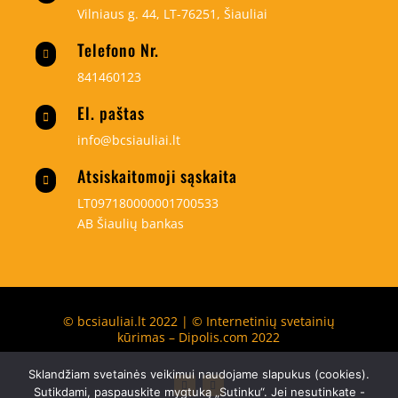
Vilniaus g. 44, LT-76251, Šiauliai
Telefono Nr.

841460123
El. paštas

info@bcsiauliai.lt
Atsiskaitomoji sąskaita

LT097180000001700533
AB Šiaulių bankas
© bcsiauliai.lt 2022 | © Internetinių svetainių
kūrimas – Dipolis.com 2022
Sklandžiam svetainės veikimui naudojame slapukus (cookies).
Sutikdami, paspauskite mygtuką „Sutinku“. Jei nesutinkate -