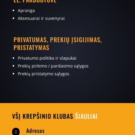
Apranga
Aksesuarai ir suvenyrai
PRIVATUMAS, PREKIŲ ĮSIGIJIMAS,
PRISTATYMAS
Privatumo politika ir slapukai
Prekių pirkimo / pardavimo sąlygos
Prekių pristatymo sąlygos
VŠĮ KREPŠINIO KLUBAS
ŠIAULIAI
Adresas
