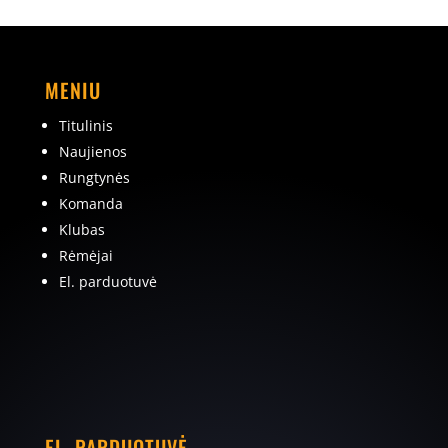
MENIU
Titulinis
Naujienos
Rungtynės
Komanda
Klubas
Rėmėjai
El. parduotuvė
EL. PARDUOTUVĖ