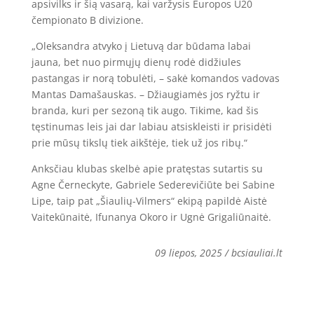
apsivilks ir šią vasarą, kai varžysis Europos U20
čempionato B divizione.
„Oleksandra atvyko į Lietuvą dar būdama labai
jauna, bet nuo pirmųjų dienų rodė didžiules
pastangas ir norą tobulėti, – sakė komandos vadovas
Mantas Damašauskas. – Džiaugiamės jos ryžtu ir
branda, kuri per sezoną tik augo. Tikime, kad šis
tęstinumas leis jai dar labiau atsiskleisti ir prisidėti
prie mūsų tikslų tiek aikštėje, tiek už jos ribų.“
Anksčiau klubas skelbė apie pratęstas sutartis su
Agne Černeckyte, Gabriele Sederevičiūte bei Sabine
Lipe, taip pat „Šiaulių-Vilmers“ ekipą papildė Aistė
Vaitekūnaitė, Ifunanya Okoro ir Ugnė Grigaliūnaitė.
09 liepos, 2025 / bcsiauliai.lt