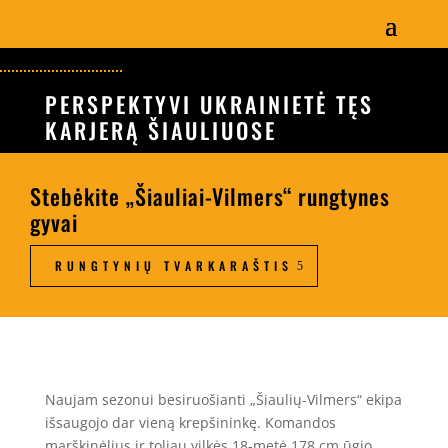
PERSPEKTYVI UKRAINIETĖ TĘS
KARJERĄ ŠIAULIUOSE
Stebėkite „Šiauliai-Vilmers“ rungtynes
gyvai
RUNGTYNIŲ TVARKARAŠTIS
Naujam sezonui besiruošianti „Šiaulių-Vilmers“ ekipa
išsaugojo dar vieną krepšininkę. Komandos
marškinėlius ir toliau vilkės 18-metė 178 cm ūgio