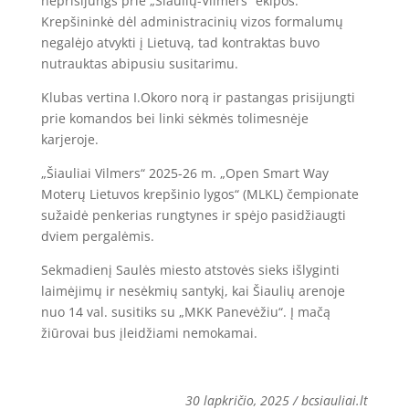
neprisijungs prie „Šiaulių-Vilmers“ ekipos.
Krepšininkė dėl administracinių vizos formalumų
negalėjo atvykti į Lietuvą, tad kontraktas buvo
nutrauktas abipusiu susitarimu.
Klubas vertina I.Okoro norą ir pastangas prisijungti
prie komandos bei linki sėkmės tolimesnėje
karjeroje.
„Šiauliai Vilmers“ 2025-26 m. „Open Smart Way
Moterų Lietuvos krepšinio lygos“ (MLKL) čempionate
sužaidė penkerias rungtynes ir spėjo pasidžiaugti
dviem pergalėmis.
Sekmadienį Saulės miesto atstovės sieks išlyginti
laimėjimų ir nesėkmių santykį, kai Šiaulių arenoje
nuo 14 val. susitiks su „MKK Panevėžiu“. Į mačą
žiūrovai bus įleidžiami nemokamai.
30 lapkričio, 2025 / bcsiauliai.lt