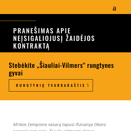
PRANEŠIMAS APIE
NEĮSIGALIOJUSĮ ŽAIDĖJOS
KONTRAKTĄ
Stebėkite „Šiauliai-Vilmers“ rungtynes
gyvai
RUNGTYNIŲ TVARKARAŠTIS
Afrikos čempione vasarą tapusi Ifunanya Okoro