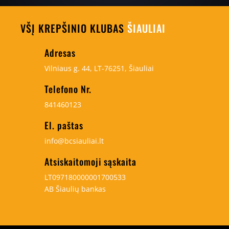
VŠĮ KREPŠINIO KLUBAS
ŠIAULIAI
Adresas
Vilniaus g. 44, LT-76251, Šiauliai
Telefono Nr.
841460123
El. paštas
info@bcsiauliai.lt
Atsiskaitomoji sąskaita
LT097180000001700533
AB Šiaulių bankas