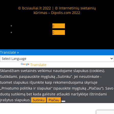
© bcsiauliai.lt 2022 | © Internetinių svetainių
kūrimas – Dipolis.com 2022
Follow
Follow
Translate »
Powered by
Translate
Sklandžiam svetainės veikimui naudojame slapukus (cookies).
Sutikdami, paspauskite mygtuką „Sutinku“. Jei nesutinkate -
tuomet slapukus išjunkite kaip rekomenduojama skyriuje
„Privatumo politika ir slapukai“ (spauskite mygtuką „Plačiau“). Savo
duotą sutikimą bet kada galėsite atšaukti naršyklėje ištrindami
įrašytus slapukus.
Sutinku
Plačiau