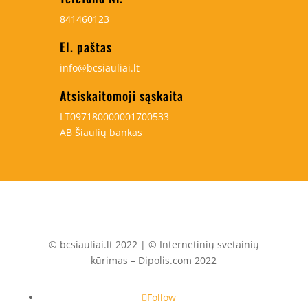
841460123
El. paštas
info@bcsiauliai.lt
Atsiskaitomoji sąskaita
LT097180000001700533
AB Šiaulių bankas
© bcsiauliai.lt 2022 | © Internetinių svetainių
kūrimas – Dipolis.com 2022
Follow