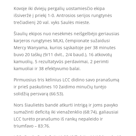
Kovoje iki dviejų pergalių uostamiesčio ekipa
išsiveržė į priekį 1-0. Antrosios serijos rungtynės
trečiadienį 20 val. vyks Saulės mieste.
Šiaulių ekipos nuo nesėkmės neišgelbėjo geriausias
karjeros rungtynes MLKL čempionate sužaidusi
Mercy Wanyama, kurios sąskaitoje per 38 minutes
buvo 20 taškų (9/11 dvit., 2/4 baud.), 16 atkovotų
kamuolių, 5 rezultatyvūs perdavimai, 2 perimti
kamuoliai ir 38 efektyvumo balai.
Pirmuosius tris kėlinius LCC didino savo pranašumą
ir prieš paskutines 10 žaidimo minučių turėjo
solidžią persvarą (66:53).
Nors šiaulietės bandė atkurti intrigą ir joms pavyko
sumažinti deficitą iki vienaženklio (68:74), galiausiai
LCC turėto pranašumo iš rankų nepaleido ir
triumfavo – 83:76.