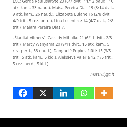
LCC: Gerda Raulušaitytė 23 (6/7 dvit., 11/12 baud., 10
atk. kam., 33 naud.), Maisa Pereira Dias 19 (8/14 dvit.,
9 atk. kam., 26 naud.), Elizabete Bulane 16 (2/8 dvit.,
4/9 trit., 5 rez. perd.), Lina Loceniece 14 (4/7 dvit., 2/8
trit.), Maiara Pereira Dias 7.
„Šiauliai-Vilmers“: Cassidy Mihalko 21 (6/11 dvit., 2/3
trit.), Mercy Wanyama 20 (9/11 dvit., 16 atk. kam., 5
rez. perd., 38 naud.), Danguolė Pupkevičiūtė 15 (3/5
trit., 5 atk. kam., 5 kld.), Aleksieva Valeria 12 (1/5 trit.,
5 rez. perd., 5 kld.).
moterulyga.lt