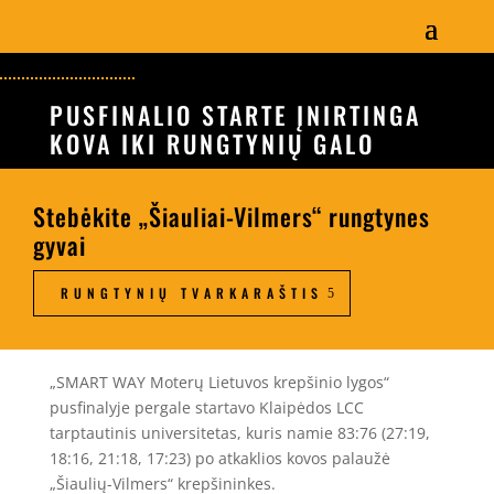
PUSFINALIO STARTE ĮNIRTINGA
KOVA IKI RUNGTYNIŲ GALO
Stebėkite „Šiauliai-Vilmers“ rungtynes
gyvai
RUNGTYNIŲ TVARKARAŠTIS
„SMART WAY Moterų Lietuvos krepšinio lygos“
pusfinalyje pergale startavo Klaipėdos LCC
tarptautinis universitetas, kuris namie 83:76 (27:19,
18:16, 21:18, 17:23) po atkaklios kovos palaužė
„Šiaulių-Vilmers“ krepšininkes.