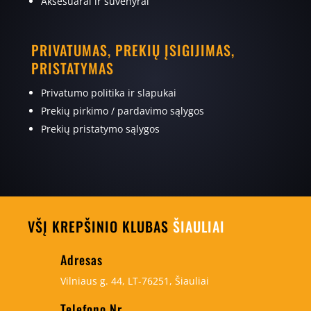
Aksesuarai ir suvenyrai
PRIVATUMAS, PREKIŲ ĮSIGIJIMAS,
PRISTATYMAS
Privatumo politika ir slapukai
Prekių pirkimo / pardavimo sąlygos
Prekių pristatymo sąlygos
VŠĮ KREPŠINIO KLUBAS
ŠIAULIAI
Adresas
Vilniaus g. 44, LT-76251, Šiauliai
Telefono Nr.