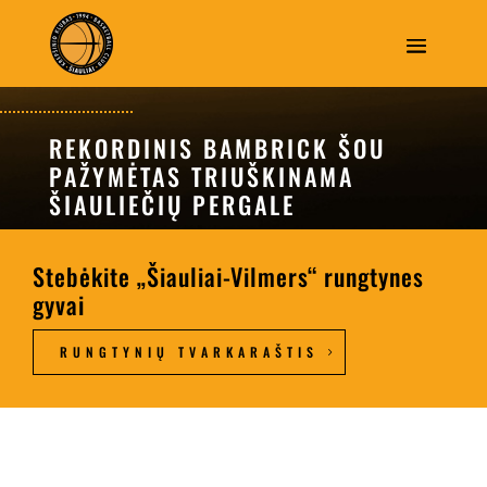
REKORDINIS BAMBRICK ŠOU
PAŽYMĖTAS TRIUŠKINAMA
ŠIAULIEČIŲ PERGALE
Stebėkite „Šiauliai-Vilmers“ rungtynes
gyvai
RUNGTYNIŲ TVARKARAŠTIS