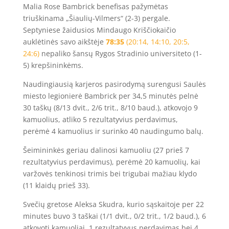
Malia Rose Bambrick benefisas pažymėtas
triuškinama „Šiaulių-Vilmers“ (2-3) pergale.
Septyniese žaidusios Mindaugo Kriščiokaičio
auklėtinės savo aikštėje
78:35
(20:14, 14:10, 20:5,
24:6)
nepaliko šansų Rygos Stradinio universiteto (1-
5) krepšininkėms.
Naudingiausią karjeros pasirodymą surengusi Saulės
miesto legionierė Bambrick per 34,5 minutės pelnė
30 taškų (8/13 dvit., 2/6 trit., 8/10 baud.), atkovojo 9
kamuolius, atliko 5 rezultatyvius perdavimus,
perėmė 4 kamuolius ir surinko 40 naudingumo balų.
Šeimininkės geriau dalinosi kamuoliu (27 prieš 7
rezultatyvius perdavimus), perėmė 20 kamuolių, kai
varžovės tenkinosi trimis bei trigubai mažiau klydo
(11 klaidų prieš 33).
Svečių gretose Aleksa Skudra, kurio sąskaitoje per 22
minutes buvo 3 taškai (1/1 dvit., 0/2 trit., 1/2 baud.), 6
atkovoti kamuoliai, 1 rezultatyvus perdavimas bei 4