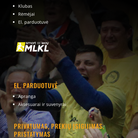
Klubas
Rėmėjai
El. parduotuvė
EL. PARDUOTUVĖ
Apranga
Aksesuarai ir suvenyrai
PRIVATUMAS, PREKIŲ ĮSIGIJIMAS,
PRISTATYMAS