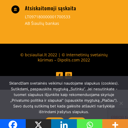
Atsiskaitomoji sąskaita

LT097180000001700533
AB Šiaulių bankas
© bcsiauliai.lt 2022 | © Internetinių svetainių
kūrimas – Dipolis.com 2022
Sklandžiam svetainės veikimui naudojame slapukus (cookies).
Sutikdami, paspauskite mygtuką „Sutinku“. Jei nesutinkate -
tuomet slapukus išjunkite kaip rekomenduojama skyriuje
„Privatumo politika ir slapukai“ (spauskite mygtuką „Plačiau“).
Savo duotą sutikimą bet kada galėsite atšaukti naršyklėje
ištrindami įrašytus slapukus.
Sutinku
Plačiau
Translate »