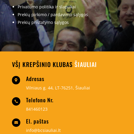
Privatumo politika ir slapukai
Prekių pirkimo / pardavimo sąlygos
Prekių pristatymo sąlygos
VŠĮ KREPŠINIO KLUBAS
ŠIAULIAI
Adresas

Vilniaus g. 44, LT-76251, Šiauliai
Telefono Nr.

841460123
El. paštas

info@bcsiauliai.lt