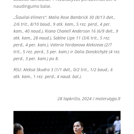
naudingumo balai.
„Šiauliai-Vilmers“: Malia Rose Bambrick 30 (8/13 dvit.,
2/6 trit., 8/10 baud., 9 atk. kam., 5 rez. perd., 4 per.
kam., 40 naud.), Kiana Chanell Anderson 16 (6/9 dvit., 9
atk. kam., 28 naud.), Sabīne Lipe 11 (3/6 trit., 5 rez.
perd., 4 per. kam.), Valeria Yordanova Aleksieva (2/7
trit., 5 rez. perd., 5 per. kam.) ir Dalia Donskichytė (4 rez.
perd., 3 per. kam.) po 8.
RSU: Aleksa Skudra 3 (1/1 dvit., 0/2 trit., 1/2 baud., 6
atk. kam., 1 rez. perd., 4 naud. bal.).
28 lapkričio, 2024 / moterulyga.lt