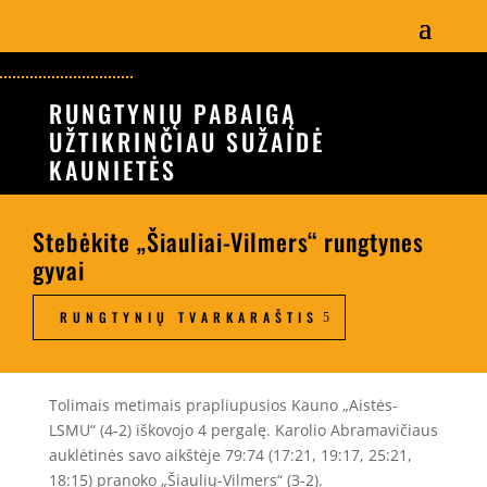
RUNGTYNIŲ PABAIGĄ
UŽTIKRINČIAU SUŽAIDĖ
KAUNIETĖS
Stebėkite „Šiauliai-Vilmers“ rungtynes
gyvai
RUNGTYNIŲ TVARKARAŠTIS
Tolimais metimais prapliupusios Kauno „Aistės-
LSMU“ (4-2) iškovojo 4 pergalę. Karolio Abramavičiaus
auklėtinės savo aikštėje 79:74 (17:21, 19:17, 25:21,
18:15) pranoko „Šiaulių-Vilmers“ (3-2).