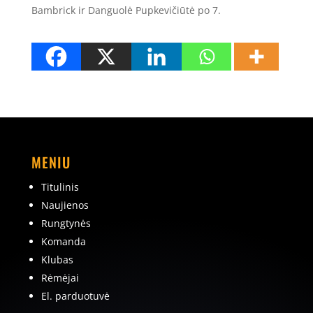
Bambrick ir Danguolė Pupkevičiūtė po 7.
MENIU
Titulinis
Naujienos
Rungtynės
Komanda
Klubas
Rėmėjai
El. parduotuvė