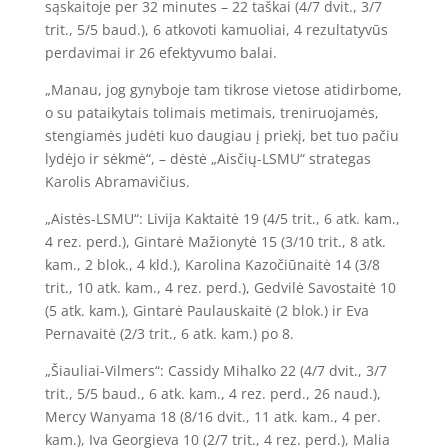
sąskaitoje per 32 minutes – 22 taškai (4/7 dvit., 3/7
trit., 5/5 baud.), 6 atkovoti kamuoliai, 4 rezultatyvūs
perdavimai ir 26 efektyvumo balai.
„Manau, jog gynyboje tam tikrose vietose atidirbome,
o su pataikytais tolimais metimais, treniruojamės,
stengiamės judėti kuo daugiau į priekį, bet tuo pačiu
lydėjo ir sėkmė“, – dėstė „Aisčių-LSMU“ strategas
Karolis Abramavičius.
„Aistės-LSMU“: Livija Kaktaitė 19 (4/5 trit., 6 atk. kam.,
4 rez. perd.), Gintarė Mažionytė 15 (3/10 trit., 8 atk.
kam., 2 blok., 4 kld.), Karolina Kazočiūnaitė 14 (3/8
trit., 10 atk. kam., 4 rez. perd.), Gedvilė Savostaitė 10
(5 atk. kam.), Gintarė Paulauskaitė (2 blok.) ir Eva
Pernavaitė (2/3 trit., 6 atk. kam.) po 8.
„Šiauliai-Vilmers“: Cassidy Mihalko 22 (4/7 dvit., 3/7
trit., 5/5 baud., 6 atk. kam., 4 rez. perd., 26 naud.),
Mercy Wanyama 18 (8/16 dvit., 11 atk. kam., 4 per.
kam.), Iva Georgieva 10 (2/7 trit., 4 rez. perd.), Malia