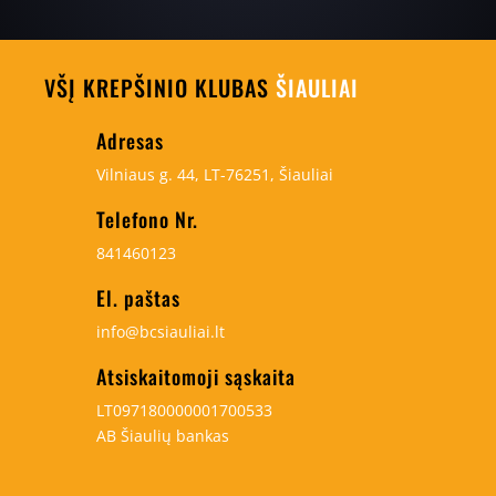
VŠĮ KREPŠINIO KLUBAS
ŠIAULIAI
Adresas
Vilniaus g. 44, LT-76251, Šiauliai
Telefono Nr.
841460123
El. paštas
info@bcsiauliai.lt
Atsiskaitomoji sąskaita
LT097180000001700533
AB Šiaulių bankas