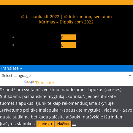
© bcsiauliai.lt 2022 | © Internetinių svetainių
kūrimas – Dipolis.com 2022
Follow
Follow
Translate »
Powered by
Translate
Sklandžiam svetainės veikimui naudojame slapukus (cookies).
Sutikdami, paspauskite mygtuką „Sutinku“. Jei nesutinkate -
tuomet slapukus išjunkite kaip rekomenduojama skyriuje
„Privatumo politika ir slapukai“ (spauskite mygtuką „Plačiau“). Savo
duotą sutikimą bet kada galėsite atšaukti naršyklėje ištrindami
įrašytus slapukus.
Sutinku
Plačiau