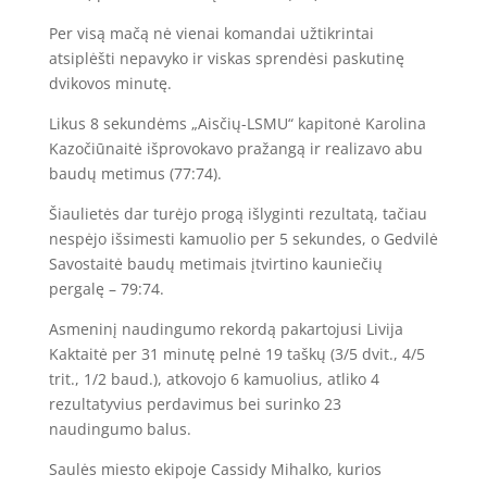
Per visą mačą nė vienai komandai užtikrintai
atsiplėšti nepavyko ir viskas sprendėsi paskutinę
dvikovos minutę.
Likus 8 sekundėms „Aisčių-LSMU“ kapitonė Karolina
Kazočiūnaitė išprovokavo pražangą ir realizavo abu
baudų metimus (77:74).
Šiaulietės dar turėjo progą išlyginti rezultatą, tačiau
nespėjo išsimesti kamuolio per 5 sekundes, o Gedvilė
Savostaitė baudų metimais įtvirtino kauniečių
pergalę – 79:74.
Asmeninį naudingumo rekordą pakartojusi Livija
Kaktaitė per 31 minutę pelnė 19 taškų (3/5 dvit., 4/5
trit., 1/2 baud.), atkovojo 6 kamuolius, atliko 4
rezultatyvius perdavimus bei surinko 23
naudingumo balus.
Saulės miesto ekipoje Cassidy Mihalko, kurios