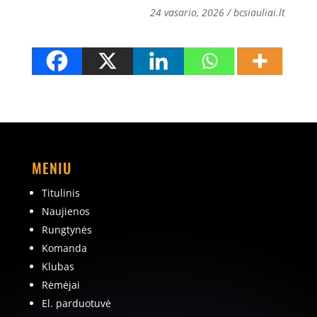
24 vasario, 2026 / bcsiauliai.lt
MENIU
Titulinis
Naujienos
Rungtynės
Komanda
Klubas
Rėmėjai
El. parduotuvė