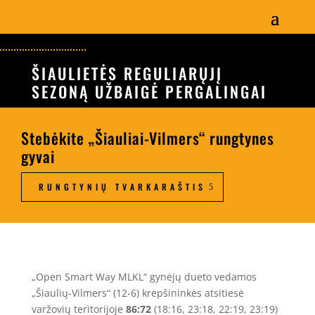
ŠIAULIETĖS REGULIARŲJĮ
SEZONĄ UŽBAIGĖ PERGALINGAI
Stebėkite „Šiauliai-Vilmers“ rungtynes
gyvai
RUNGTYNIŲ TVARKARAŠTIS
„Open Smart Way MLKL“ gynėjų dueto vedamos
„Šiaulių-Vilmers“ (12-6) krepšininkės atsitiesė
varžovių teritorijoje
86:72
(18:16, 23:18, 22:19, 23:19)