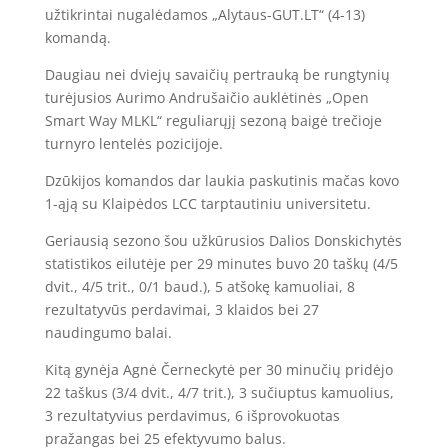
užtikrintai nugalėdamos „Alytaus-GUT.LT“ (4-13)
komandą.
Daugiau nei dviejų savaičių pertrauką be rungtynių
turėjusios Aurimo Andrušaičio auklėtinės „Open
Smart Way MLKL“ reguliarųjį sezoną baigė trečioje
turnyro lentelės pozicijoje.
Dzūkijos komandos dar laukia paskutinis mačas kovo
1-ąją su Klaipėdos LCC tarptautiniu universitetu.
Geriausią sezono šou užkūrusios Dalios Donskichytės
statistikos eilutėje per 29 minutes buvo 20 taškų (4/5
dvit., 4/5 trit., 0/1 baud.), 5 atšokę kamuoliai, 8
rezultatyvūs perdavimai, 3 klaidos bei 27
naudingumo balai.
Kitą gynėja Agnė Černeckytė per 30 minučių pridėjo
22 taškus (3/4 dvit., 4/7 trit.), 3 sučiuptus kamuolius,
3 rezultatyvius perdavimus, 6 išprovokuotas
pražangas bei 25 efektyvumo balus.