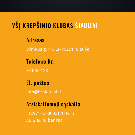
VŠĮ KREPŠINIO KLUBAS
ŠIAULIAI
Adresas
Vilniaus g. 44, LT-76251, Šiauliai
Telefono Nr.
841460123
El. paštas
info@bcsiauliai.lt
Atsiskaitomoji sąskaita
LT097180000001700533
AB Šiaulių bankas