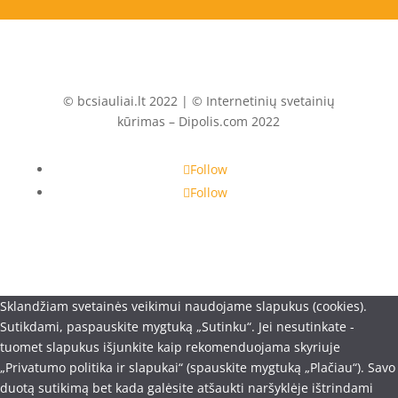
© bcsiauliai.lt 2022 | © Internetinių svetainių
kūrimas – Dipolis.com 2022
Follow
Follow
Sklandžiam svetainės veikimui naudojame slapukus (cookies).
Sutikdami, paspauskite mygtuką „Sutinku“. Jei nesutinkate -
tuomet slapukus išjunkite kaip rekomenduojama skyriuje
„Privatumo politika ir slapukai“ (spauskite mygtuką „Plačiau“). Savo
duotą sutikimą bet kada galėsite atšaukti naršyklėje ištrindami