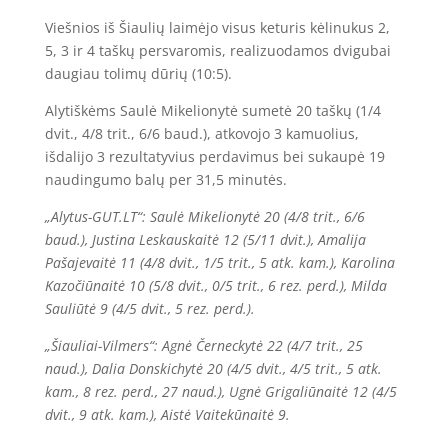
Viešnios iš Šiaulių laimėjo visus keturis kėlinukus 2,
5, 3 ir 4 taškų persvaromis, realizuodamos dvigubai
daugiau tolimų dūrių (10:5).
Alytiškėms Saulė Mikelionytė sumetė 20 taškų (1/4
dvit., 4/8 trit., 6/6 baud.), atkovojo 3 kamuolius,
išdalijo 3 rezultatyvius perdavimus bei sukaupė 19
naudingumo balų per 31,5 minutės.
„Alytus-GUT.LT“: Saulė Mikelionytė 20 (4/8 trit., 6/6
baud.), Justina Leskauskaitė 12 (5/11 dvit.), Amalija
Pašajevaitė 11 (4/8 dvit., 1/5 trit., 5 atk. kam.), Karolina
Kazočiūnaitė 10 (5/8 dvit., 0/5 trit., 6 rez. perd.), Milda
Sauliūtė 9 (4/5 dvit., 5 rez. perd.).
„Šiauliai-Vilmers“: Agnė Černeckytė 22 (4/7 trit., 25
naud.), Dalia Donskichytė 20 (4/5 dvit., 4/5 trit., 5 atk.
kam., 8 rez. perd., 27 naud.), Ugnė Grigaliūnaitė 12 (4/5
dvit., 9 atk. kam.), Aistė Vaitekūnaitė 9.