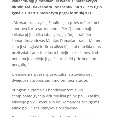
vakar 18-tąjį gimtadienį atšventusi perspektyvi
ukrainietė Oleksandra Tynshchuk. Su 175 cm ūgio
gynėja sutartis pasirašyta pagal formulę 1+1.
„Oleksandra atvyko į Šiaulius jau prieš mėnesį bei
sportavo kartu su komanda. Per šį bandomajį
laikotarpį ji paliko labai gerą įspūdį, – kalbėjo
komandos vadovas Mantas Damašauskas. – Matome,
kaip ji stengiasi ir dirba aikštelėje, tai nuteikia mus
pozityviai. Lauksime jos tobulėjimo ir tikimės, kad
netolimoje ateityje ji galės prisidėti prie komandos
pergalių.“
Ukrainietė šią vasarą savo šaliai atstovavo net
dviejuose Europos jaunimo čempionatuose.
Rungtyniaudama su bendraamžėmis U18
čempionate gynėja vidutiniškai pelnė po 8,3 taško,
atkovojo po 2,1 kamuolio bei komandos draugėms
atliko po 1,1 rezultatyvaus perdavimo.