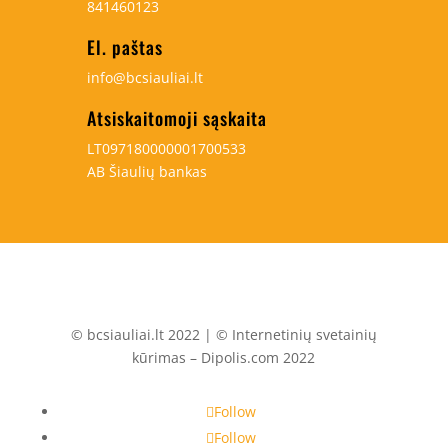
841460123
El. paštas
info@bcsiauliai.lt
Atsiskaitomoji sąskaita
LT097180000001700533
AB Šiaulių bankas
© bcsiauliai.lt 2022 | © Internetinių svetainių
kūrimas – Dipolis.com 2022
Follow
Follow