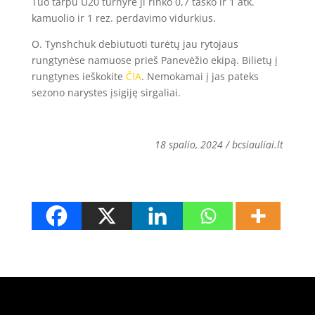
Tuo tarpu U20 turnyre ji rinko 0,7 taško ir 1 atk.
kamuolio ir 1 rez. perdavimo vidurkius.
O. Tynshchuk debiutuoti turėtų jau rytojaus
rungtynėse namuose prieš Panevėžio ekipą. Bilietų į
rungtynes ieškokite
ČIA
. Nemokamai į jas pateks
sezono narystes įsigiję sirgaliai.
18 spalio, 2024 / bcsiauliai.lt