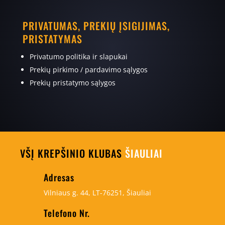
PRIVATUMAS, PREKIŲ ĮSIGIJIMAS,
PRISTATYMAS
Privatumo politika ir slapukai
Prekių pirkimo / pardavimo sąlygos
Prekių pristatymo sąlygos
VŠĮ KREPŠINIO KLUBAS
ŠIAULIAI
Adresas
Vilniaus g. 44, LT-76251, Šiauliai
Telefono Nr.