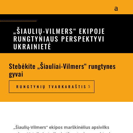
„ŠIAULIŲ-VILMERS“ EKIPOJE
RUNGTYNIAUS PERSPEKTYVI
UKRAINIETĖ
Stebėkite „Šiauliai-Vilmers“ rungtynes
gyvai
RUNGTYNIŲ TVARKARAŠTIS
„Šiaulių-Vilmers“ ekipos marškinėlius apsivilks